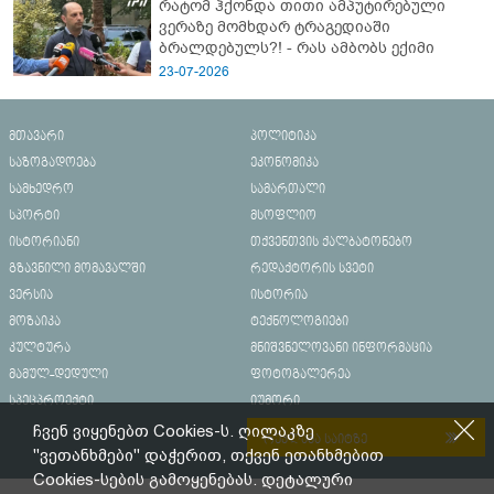
რატომ ჰქონდა თითი ამპუტირებული
ვერაზე მომხდარ ტრაგედიაში
ბრალდებულს?! - რას ამბობს ექიმი
23-07-2026
მთავარი
პოლიტიკა
საზოგადოება
ეკონომიკა
სამხედრო
სამართალი
სპორტი
მსოფლიო
ისტორიანი
თქვენთვის ქალბატონებო
გზავნილი მომავალში
რედაქტორის სვეტი
ვერსია
ისტორია
მოზაიკა
ტექნოლოგიები
კულტურა
მნიშვნელოვანი ინფორმაცია
მამულ-დედული
ფოტოგალერეა
სპეცპროექტი
იუმორი
ჩვენ ვიყენებთ Cookies-ს. ღილაკზე
რეკლამა საიტზე
"ვეთანხმები" დაჭერით, თქვენ ეთანხმებით
Cookies-სების გამოყენებას. დეტალური