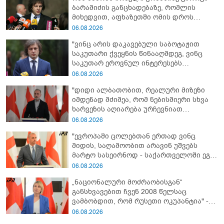
ბარამიძის განცხადებაზე, რომლის
მიხედვით, აფხაზეთში ომის დროს
„ჩვენებს ტყვეები არ აჰყავდათ"
06.08.2026
"ვინც არის დაკავებული საბოტაჟით
საკუთარი ქვეყნის წინააღმდეგ, ვინც
საკუთარ ეროვნულ ინტერესებს
უპირისპირდება, ყველამ უნდა იცოდეს,
06.08.2026
რომ მათ მიაკითხავთ სამართალი" -
"დიდი ალბათობით, რეალური მიზეზი
ირაკლი კობახიძე
იმდენად მძიმეა, რომ ნებისმიერი სხვა
ხარვეზის აღიარება ურჩევნიათ
ნამდვილი მიზეზის გამოაშკარავებას" -
06.08.2026
გიორგი შარაშიძე ელექტროენერგიის
"ევროპაში ცოლებთან ერთად ვინც
გათიშვაზე
მიდის, საღამოობით არავინ უშვებს
მარტო სასეირნოდ - საქართველოში ეგ
პრობლემა არ არის!" - ლევან
06.08.2026
მაჭავარიანი
„ნაციონალური მოძრაობისგან“
განსხვავებით ჩვენ 2008 წელსაც
ვამბობდით, რომ რუსეთი ოკუპანტია" -
ნინო წილოსანი
06.08.2026