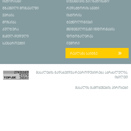
ისტორიანი
თქვენთვის ქალბატონებო
გზავნილი მომავალში
რედაქტორის სვეტი
ვერსია
ისტორია
მოზაიკა
ტექნოლოგიები
კულტურა
მნიშვნელოვანი ინფორმაცია
მამულ-დედული
ფოტოგალერეა
სპეცპროექტი
იუმორი
რეკლამა საიტზე
მასალების გადაბეჭდვა/რეპროდუცირება აკრძალულია,
იხილეთ
მასალის გამოყენების პირობები