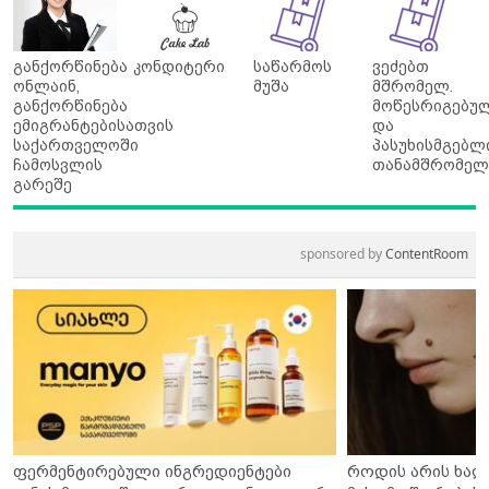
განქორწინება
კონდიტერი
საწარმოს
ვეძებთ
ონლაინ,
მუშა
მშრომელ.
განქორწინება
მოწესრიგებუ
ემიგრანტებისათვის
და
საქართველოში
პასუხისმგებლ
ჩამოსვლის
თანამშრომელ
გარეშე
sponsored by
ContentRoom
ფერმენტირებული ინგრედიენტები
როდის არის ხალ