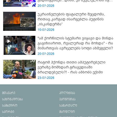
გადაიყვანეს...დიახ, ეს მკვლელობა იყო"
- გორში დატრიალებული ტრაგედიის
20-07-2026
ახალი დეტალები
უკრაინელების ფატალური შეცდომა,
რითაც კარგად ისარგებლა პუტინის
„ისკანდერმა“
10-07-2026
"ამ ქორწილის სტუმარი ვიყავი და მინდა
გაგიზიაროთ, რეალურად რა მოხდა" - რა
მიმართვას ავრცელებს სოფი ახმეტელი?
20-07-2026
რატომ ჰქონდა თითი ამპუტირებული
ვერაზე მომხდარ ტრაგედიაში
ბრალდებულს?! - რას ამბობს ექიმი
23-07-2026
მთავარი
პოლიტიკა
საზოგადოება
ეკონომიკა
სამხედრო
სამართალი
სპორტი
მსოფლიო