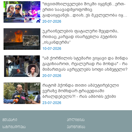
"თვითმხილველები შოკში იყვნენ...ერთ-
ერთი საავადმყოფოშიც
გადაიყვანეს...დიახ, ეს მკვლელობა იყო"
- გორში დატრიალებული ტრაგედიის
20-07-2026
ახალი დეტალები
უკრაინელების ფატალური შეცდომა,
რითაც კარგად ისარგებლა პუტინის
„ისკანდერმა“
10-07-2026
"ამ ქორწილის სტუმარი ვიყავი და მინდა
გაგიზიაროთ, რეალურად რა მოხდა" - რა
მიმართვას ავრცელებს სოფი ახმეტელი?
20-07-2026
რატომ ჰქონდა თითი ამპუტირებული
ვერაზე მომხდარ ტრაგედიაში
ბრალდებულს?! - რას ამბობს ექიმი
23-07-2026
მთავარი
პოლიტიკა
საზოგადოება
ეკონომიკა