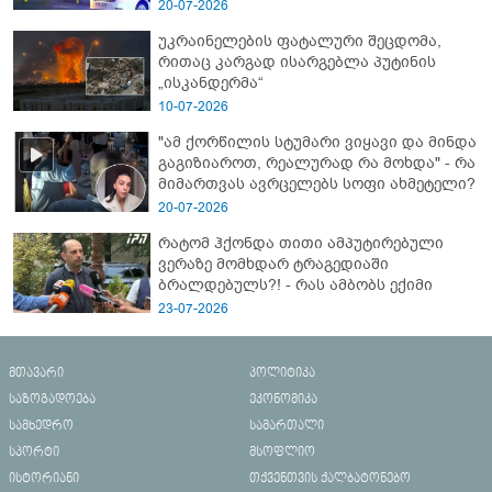
- გორში დატრიალებული ტრაგედიის
20-07-2026
ახალი დეტალები
უკრაინელების ფატალური შეცდომა,
რითაც კარგად ისარგებლა პუტინის
„ისკანდერმა“
10-07-2026
"ამ ქორწილის სტუმარი ვიყავი და მინდა
გაგიზიაროთ, რეალურად რა მოხდა" - რა
მიმართვას ავრცელებს სოფი ახმეტელი?
20-07-2026
რატომ ჰქონდა თითი ამპუტირებული
ვერაზე მომხდარ ტრაგედიაში
ბრალდებულს?! - რას ამბობს ექიმი
23-07-2026
მთავარი
პოლიტიკა
საზოგადოება
ეკონომიკა
სამხედრო
სამართალი
სპორტი
მსოფლიო
ისტორიანი
თქვენთვის ქალბატონებო