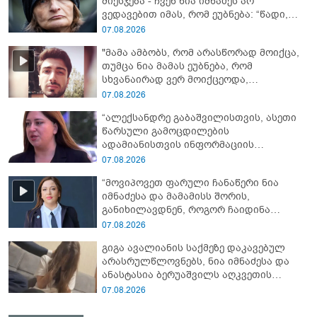
მიესჯება - ჩვენ ნია იმნაძეს არ
ვედავებით იმას, რომ ეუბნება: “წადი,
მოკალი“, ეს დაკვეთაა, ჩვენ ვამბობთ,
07.08.2026
წაქეზებას, მანიპულირებას” - გიგა
"მამა ამბობს, რომ არასწორად მოიქცა,
ავალიანის დედა
თუმცა ნია მამას ეუბნება, რომ
სხვანაირად ვერ მოიქცეოდა,
თანამედროვე ეპოქაში სხვანაირად
07.08.2026
ხდება, საქციელს ამართლებს" - რა
“ალექსანდრე გაბაშვილისთვის, ასეთი
დეტალებზე საუბრობს გიგა ავალიანის
წარსული გამოცდილების
საქმის პროკურორი?
ადამიანისთვის ინფორმაციის
მიწოდება, რომ მასწავლებელი
07.08.2026
სექსუალურად ავიწროებდა,
“მოვიპოვეთ ფარული ჩანაწერი ნია
ფაქტობრივად, წაქეზება იყო” -
იმნაძესა და მამამისს შორის,
პროკურორი ნია იმნაძეზე
განიხილავდნენ, როგორ ჩაიდინა
გაბაშვილმა დანაშაული” - რას ამბობს
07.08.2026
გიგა ავალიანის საქმის პროკურორი?
გიგა ავალიანის საქმეზე დაკავებულ
არასრულწლოვნებს, ნია იმნაძესა და
ანასტასია ბერუაშვილს აღკვეთის
ღონისძიების სახით პატიმრობა
07.08.2026
შეეფარდათ