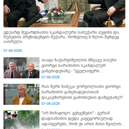
ედუარდ შევარდნაძის სკანდალური საჩუქარი პუტინს და
რუსეთის პრეზიდენტის მუქარა, რომელიც 6 წლის შემდეგ
აასრულა
07-08-2026
პაატა ზაქარეიშვილის მწვავე პასუხი
გიორგი ბარამიძის სკანდალურ
განცხადებაზე - "ყველაფერი
დეტალურად ვიცი... კამანში მოკლული
07-08-2026
ქართველები მე გადმოვასვენე...
რას წერს ნანუკა ჟორჟოლიანი გიორგი
ბარამიძე კი ტყუის"
ბარამიძის განცხადებასთან
დაკავშირებით გამოძიების დაწყებაზე?!
07-08-2026
"არ მიმატოვო, გეხვეწები" - გუ­რა­მ
დადიანიძის დედა კა­ტე­გო­რი­უ­ლად
ადას­ტუ­რებს, რომ ეს არის მისი შვი­ლის