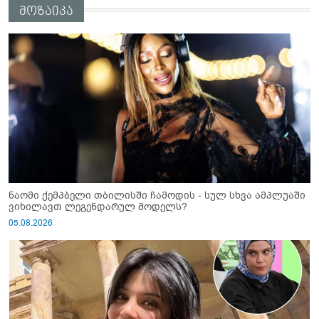
მოზაიკა
ნაომი ქემპბელი თბილისში ჩამოდის - სულ სხვა ამპლუაში
ვიხილავთ ლეგენდარულ მოდელს?
05.08.2026