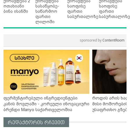
ქირავდება 2
ქირავდება
ქირავდება
ქირავდება
ოთახიანი
სასაწყობე-
საოფისე
საოფისე
ბინა ისანში
საწარმოო
ფართი
ფართი
ფართი
საბურთალოზე
საბურთალოზ
ლილოში
sponsored by
ContentRoom
ფერმენტირებული ინგრედიენტები
როდის არის ხალ
კანის მოვლაში - კორეული ინოვაციური
მისი მოშორების 
ბრენდი Manyo საქართველოშია
უსაფრთხო გზები
რედაქტორის რჩევით