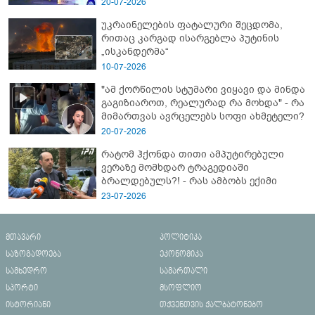
- გორში დატრიალებული ტრაგედიის
20-07-2026
ახალი დეტალები
უკრაინელების ფატალური შეცდომა,
რითაც კარგად ისარგებლა პუტინის
„ისკანდერმა“
10-07-2026
"ამ ქორწილის სტუმარი ვიყავი და მინდა
გაგიზიაროთ, რეალურად რა მოხდა" - რა
მიმართვას ავრცელებს სოფი ახმეტელი?
20-07-2026
რატომ ჰქონდა თითი ამპუტირებული
ვერაზე მომხდარ ტრაგედიაში
ბრალდებულს?! - რას ამბობს ექიმი
23-07-2026
მთავარი
პოლიტიკა
საზოგადოება
ეკონომიკა
სამხედრო
სამართალი
სპორტი
მსოფლიო
ისტორიანი
თქვენთვის ქალბატონებო