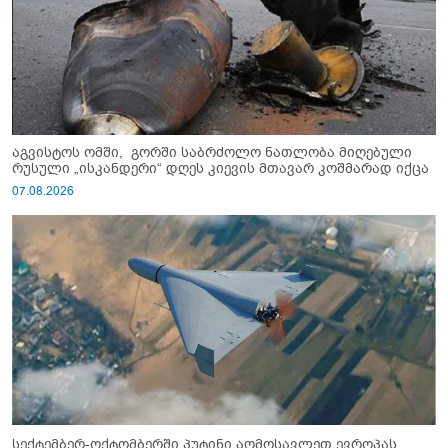
აგვისტოს ომში, გორში საბრძოლო ნათლობა მიღებული
რუსული „ისკანდერი“ დღეს კიევის მთავარ კოშმარად იქცა
07.08.2026
სექტემბერ-ოქტომბერში პუტინი აღმოსავლეთ ევროპას