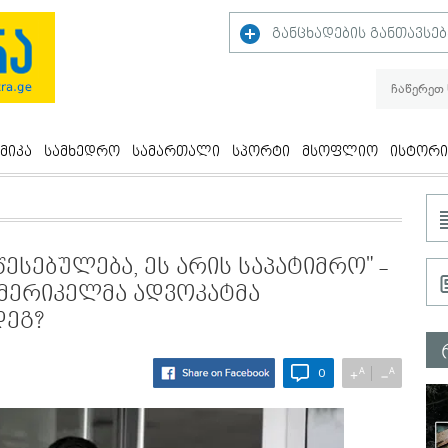
განცხადების განთავსებ
მიკა
სამხედრო
სამართალი
სპორტი
მსოფლიო
ისტორი
ესებულება, ეს არის საპატიმრო" -
ამერიკელმა ადვოკატმა
დეგ?
A
A
+
−
0