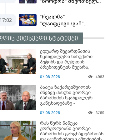
დღის კითხვადი სტატიები
ედუარდ შევარდნაძის
სკანდალური საჩუქარი
პუტინს და რუსეთის
პრეზიდენტის მუქარა,
რომელიც 6 წლის შემდეგ
07-08-2026
4983
აასრულა
პაატა ზაქარეიშვილის
მწვავე პასუხი გიორგი
ბარამიძის სკანდალურ
განცხადებაზე -
"ყველაფერი დეტალურად
07-08-2026
3769
ვიცი... კამანში მოკლული
ქართველები მე
რას წერს ნანუკა
გადმოვასვენე... ბარამიძე
ჟორჟოლიანი გიორგი
კი ტყუის"
ბარამიძის განცხადებასთან
დაკავშირებით გამოძიების