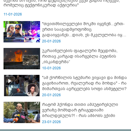
ბევრმა არ იცის, რომ დედაქალაქის ქვეშ გადის რღვევა,
რომელიც ტექტონიკურად აქტიურია"
11-07-2026
"თვითმხილველები შოკში იყვნენ...ერთ-
ერთი საავადმყოფოშიც
გადაიყვანეს...დიახ, ეს მკვლელობა იყო"
- გორში დატრიალებული ტრაგედიის
20-07-2026
ახალი დეტალები
უკრაინელების ფატალური შეცდომა,
რითაც კარგად ისარგებლა პუტინის
„ისკანდერმა“
10-07-2026
"ამ ქორწილის სტუმარი ვიყავი და მინდა
გაგიზიაროთ, რეალურად რა მოხდა" - რა
მიმართვას ავრცელებს სოფი ახმეტელი?
20-07-2026
რატომ ჰქონდა თითი ამპუტირებული
ვერაზე მომხდარ ტრაგედიაში
ბრალდებულს?! - რას ამბობს ექიმი
23-07-2026