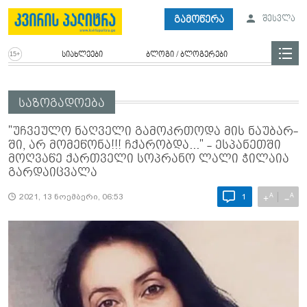
გამოწერა
შესვლა
სიახლეები
ბლოგი / ბლოგერები
საზოგადოება
"უჩ­ვე­უ­ლო ნაღ­ვე­ლი გა­მოკრთო­და მის ნა­უ­ბარ­
ში, არ მო­მე­წო­ნა!!! ჩქა­რობ­და..." - ესპანეთში
მოღვაწე ქართველი სოპრანო ლალი ჭილაია
გარდაიცვალა
A
A
+
−
2021, 13 ნოემბერი, 06:53
1