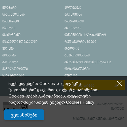
მთავარი
პოლიტიკა
საზოგადოება
ეკონომიკა
სამხედრო
სამართალი
სპორტი
მსოფლიო
ისტორიანი
თქვენთვის ქალბატონებო
გზავნილი მომავალში
რედაქტორის სვეტი
ვერსია
ისტორია
მოზაიკა
ტექნოლოგიები
კულტურა
მნიშვნელოვანი ინფორმაცია
მამულ-დედული
ფოტოგალერეა
სპეცპროექტი
იუმორი
ჩვენ ვიყენებთ Cookies-ს. ღილაკზე
რეკლამა საიტზე
"ვეთანხმები" დაჭერით, თქვენ ეთანხმებით
Cookies-სების გამოყენებას. დეტალური
ინფორმაციისთვის ეწვიეთ
Cookies Policy.
მასალების გადაბეჭდვა/რეპროდუცირება აკრძალულია,
იხილეთ
ვეთანხმები
მასალის გამოყენების პირობები