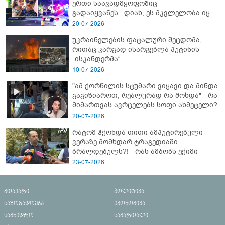
ერთი საავადმყოფოშიც
გადაიყვანეს...დიახ, ეს მკვლელობა იყო"
- გორში დატრიალებული ტრაგედიის
20-07-2026
ახალი დეტალები
უკრაინელების ფატალური შეცდომა,
რითაც კარგად ისარგებლა პუტინის
„ისკანდერმა“
10-07-2026
"ამ ქორწილის სტუმარი ვიყავი და მინდა
გაგიზიაროთ, რეალურად რა მოხდა" - რა
მიმართვას ავრცელებს სოფი ახმეტელი?
20-07-2026
რატომ ჰქონდა თითი ამპუტირებული
ვერაზე მომხდარ ტრაგედიაში
ბრალდებულს?! - რას ამბობს ექიმი
23-07-2026
მთავარი
პოლიტიკა
საზოგადოება
ეკონომიკა
სამხედრო
სამართალი