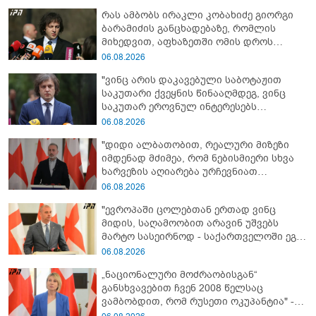
რას ამბობს ირაკლი კობახიძე გიორგი
ბარამიძის განცხადებაზე, რომლის
მიხედვით, აფხაზეთში ომის დროს
„ჩვენებს ტყვეები არ აჰყავდათ"
06.08.2026
"ვინც არის დაკავებული საბოტაჟით
საკუთარი ქვეყნის წინააღმდეგ, ვინც
საკუთარ ეროვნულ ინტერესებს
უპირისპირდება, ყველამ უნდა იცოდეს,
06.08.2026
რომ მათ მიაკითხავთ სამართალი" -
"დიდი ალბათობით, რეალური მიზეზი
ირაკლი კობახიძე
იმდენად მძიმეა, რომ ნებისმიერი სხვა
ხარვეზის აღიარება ურჩევნიათ
ნამდვილი მიზეზის გამოაშკარავებას" -
06.08.2026
გიორგი შარაშიძე ელექტროენერგიის
"ევროპაში ცოლებთან ერთად ვინც
გათიშვაზე
მიდის, საღამოობით არავინ უშვებს
მარტო სასეირნოდ - საქართველოში ეგ
პრობლემა არ არის!" - ლევან
06.08.2026
მაჭავარიანი
„ნაციონალური მოძრაობისგან“
განსხვავებით ჩვენ 2008 წელსაც
ვამბობდით, რომ რუსეთი ოკუპანტია" -
ნინო წილოსანი