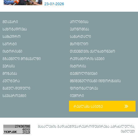
23-07-2026
მთავარი
პოლიტიკა
საზოგადოება
ეკონომიკა
სამხედრო
სამართალი
სპორტი
მსოფლიო
ისტორიანი
თქვენთვის ქალბატონებო
გზავნილი მომავალში
რედაქტორის სვეტი
ვერსია
ისტორია
მოზაიკა
ტექნოლოგიები
კულტურა
მნიშვნელოვანი ინფორმაცია
მამულ-დედული
ფოტოგალერეა
სპეცპროექტი
იუმორი
რეკლამა საიტზე
მასალების გადაბეჭდვა/რეპროდუცირება აკრძალულია,
იხილეთ