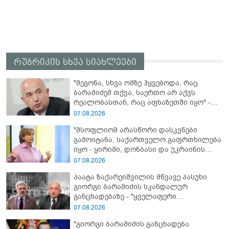
რუბრიკის სხვა სიახლეები
"მეგონა, სხვა ომზე ჰყვებოდა, რაც
ბარამიძემ თქვა, საერთო არ აქვს
რეალობასთან, რაც აფხაზეთში იყო" -
პაატა ზაქარეიშვილის შეფასება
07.08.2026
"მსოფლიომ არასწორი დასკვნები
გამოიტანა, საქართველო გაფრთხილება
იყო - ყირიმი, დონბასი და უკრაინის
წინააღმდეგ სრულმასშტაბიანი ომი
07.08.2026
კრემლის იგივე იმპერიალისტურ გეგმას
პაატა ზაქარეიშვილის მწვავე პასუხი
მოყვა" - რასა იუკნევიჩიენე
გიორგი ბარამიძის სკანდალურ
განცხადებაზე - "ყველაფერი
დეტალურად ვიცი... კამანში მოკლული
07.08.2026
ქართველები მე გადმოვასვენე...
"გიორგი ბარამიძის განცხადება
ბარამიძე კი ტყუის"