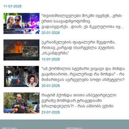
11-07-2026
"თვითმხილველები შოკში იყვნენ...ერთ-
ერთი საავადმყოფოშიც
გადაიყვანეს...დიახ, ეს მკვლელობა იყო"
- გორში დატრიალებული ტრაგედიის
20-07-2026
ახალი დეტალები
უკრაინელების ფატალური შეცდომა,
რითაც კარგად ისარგებლა პუტინის
„ისკანდერმა“
10-07-2026
"ამ ქორწილის სტუმარი ვიყავი და მინდა
გაგიზიაროთ, რეალურად რა მოხდა" - რა
მიმართვას ავრცელებს სოფი ახმეტელი?
20-07-2026
რატომ ჰქონდა თითი ამპუტირებული
ვერაზე მომხდარ ტრაგედიაში
ბრალდებულს?! - რას ამბობს ექიმი
23-07-2026