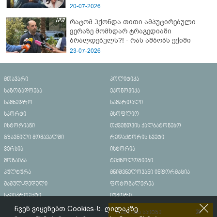
20-07-2026
რატომ ჰქონდა თითი ამპუტირებული
ვერაზე მომხდარ ტრაგედიაში
ბრალდებულს?! - რას ამბობს ექიმი
23-07-2026
მთავარი
პოლიტიკა
საზოგადოება
ეკონომიკა
სამხედრო
სამართალი
სპორტი
მსოფლიო
ისტორიანი
თქვენთვის ქალბატონებო
გზავნილი მომავალში
რედაქტორის სვეტი
ვერსია
ისტორია
მოზაიკა
ტექნოლოგიები
კულტურა
მნიშვნელოვანი ინფორმაცია
მამულ-დედული
ფოტოგალერეა
სპეცპროექტი
იუმორი
ჩვენ ვიყენებთ Cookies-ს. ღილაკზე
რეკლამა საიტზე