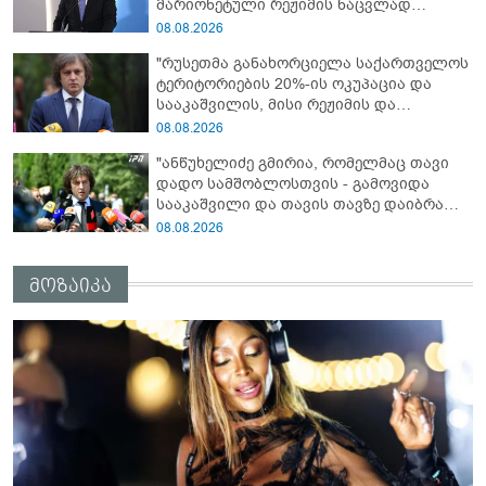
მარიონეტული რეჟიმის ნაცვლად
„ქართული ოცნების“ მსგავსი
08.08.2026
პატრიოტული ძალა რომ ყოფილიყო, თუ
"რუსეთმა განახორციელა საქართველოს
2008 წლის ომი თუ არ იქნებოდა, დიდი
ტერიტორიების 20%-ის ოკუპაცია და
ალბათობით, არც უკრაინის ომი
სააკაშვილის, მისი რეჟიმის და
იქნებოდა"
„ნაცმოძრაობის“ ღალატი ვერანაირად
08.08.2026
ვერ გადაფარავს ამ დანაშაულს, ეს იყო
"ანწუხელიძე გმირია, რომელმაც თავი
დანაშაული ჩვენი სახელმწიფოს წინაშე"
დადო სამშობლოსთვის - გამოვიდა
სააკაშვილი და თავის თავზე დაიბრალა
ანწუხელიძის გმირობა, სამარცხვინო
08.08.2026
სიტყვები თქვა, თითქოს,
სააკაშვილისთვის შეგინებას თუ რაღაც
მოზაიკა
ამგვარს სთხოვდნენ მას"