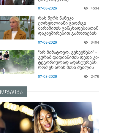
"ყველაფერი დეტალურად
07-08-2026
4534
ვიცი... კამანში მოკლული
ქართველები მე
რას წერს ნანუკა
გადმოვასვენე... ბარამიძე
ჟორჟოლიანი გიორგი
კი ტყუის"
ბარამიძის განცხადებასთან
დაკავშირებით გამოძიების
დაწყებაზე?!
07-08-2026
3404
"არ მიმატოვო, გეხვეწები" -
გუ­რა­მ დადიანიძის დედა კა­
ტე­გო­რი­უ­ლად ადას­ტუ­რებს,
რომ ეს არის მისი შვი­ლის
ხმა
07-08-2026
2476
მოზაიკა