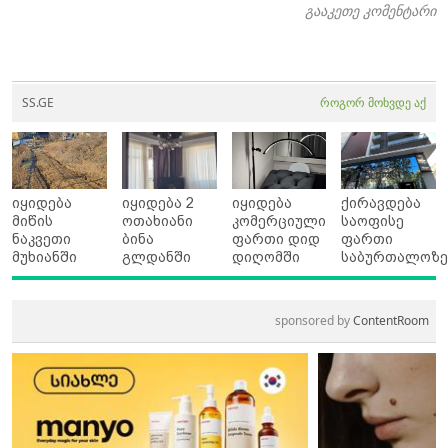
გააკეთე კომენტარი
SS.GE
როგორ მოხვდე აქ
იყიდება
იყიდება 2
იყიდება
ქირავდება
მიწის
ოთახიანი
კომერციული
საოფისე
ნაკვეთი
ბინა
ფართი დიდ
ფართი
მუხიანში
გლდანში
დიღომში
საბურთალოზ
sponsored by
ContentRoom