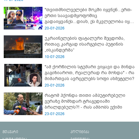
"თვითმხილველები შოკში იყვნენ...ერთ-
ერთი საავადმყოფოშიც
გადაიყვანეს...დიახ, ეს მკვლელობა იყო"
- გორში დატრიალებული ტრაგედიის
20-07-2026
ახალი დეტალები
უკრაინელების ფატალური შეცდომა,
რითაც კარგად ისარგებლა პუტინის
„ისკანდერმა“
10-07-2026
"ამ ქორწილის სტუმარი ვიყავი და მინდა
გაგიზიაროთ, რეალურად რა მოხდა" - რა
მიმართვას ავრცელებს სოფი ახმეტელი?
20-07-2026
რატომ ჰქონდა თითი ამპუტირებული
ვერაზე მომხდარ ტრაგედიაში
ბრალდებულს?! - რას ამბობს ექიმი
23-07-2026
მთავარი
პოლიტიკა