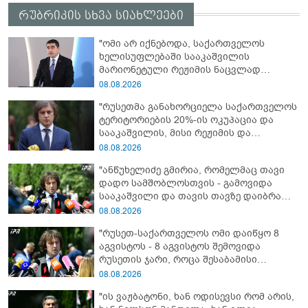
რუბრიკის სხვა სიახლეები
"ომი არ იქნებოდა, საქართველოს
ხელისუფლებაში სააკაშვილის
მარიონეტული რეჟიმის ნაცვლად
„ქართული ოცნების“ მსგავსი
08.08.2026
პატრიოტული ძალა რომ ყოფილიყო, თუ
"რუსეთმა განახორციელა საქართველოს
2008 წლის ომი თუ არ იქნებოდა, დიდი
ტერიტორიების 20%-ის ოკუპაცია და
ალბათობით, არც უკრაინის ომი
სააკაშვილის, მისი რეჟიმის და
იქნებოდა"
„ნაცმოძრაობის“ ღალატი ვერანაირად
08.08.2026
ვერ გადაფარავს ამ დანაშაულს, ეს იყო
"ანწუხელიძე გმირია, რომელმაც თავი
დანაშაული ჩვენი სახელმწიფოს წინაშე"
დადო სამშობლოსთვის - გამოვიდა
სააკაშვილი და თავის თავზე დაიბრალა
ანწუხელიძის გმირობა, სამარცხვინო
08.08.2026
სიტყვები თქვა, თითქოს,
"რუსეთ-საქართველოს ომი დაიწყო 8
სააკაშვილისთვის შეგინებას თუ რაღაც
აგვისტოს - 8 აგვისტოს შემოვიდა
ამგვარს სთხოვდნენ მას"
რუსეთის ჯარი, როცა შესაბამისი
განცხადება გააკეთა რუსეთის
08.08.2026
მაშინდელმა პრეზიდენტმა - 7 აგვისტოს
"ის ვაჟბატონი, ხან ოდისევსი რომ არის,
რაც მოხდა, ეს იყო ის, რომ სააკაშვილის