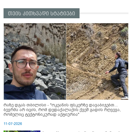
თვის კითხვადი სტატიები
რაზე დგას თბილისი - "ოკეანის ფსკერზე დავაბიჯებთ...
ბევრმა არ იცის, რომ დედაქალაქის ქვეშ გადის რღვევა,
რომელიც ტექტონიკურად აქტიურია"
11-07-2026