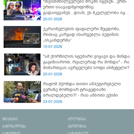
"თვითმხილველები შოკში იყვნენ...ერთ-
ერთი საავადმყოფოშიც
გადაიყვანეს...დიახ, ეს მკვლელობა იყო"
- გორში დატრიალებული ტრაგედიის
20-07-2026
ახალი დეტალები
უკრაინელების ფატალური შეცდომა,
რითაც კარგად ისარგებლა პუტინის
„ისკანდერმა“
10-07-2026
"ამ ქორწილის სტუმარი ვიყავი და მინდა
გაგიზიაროთ, რეალურად რა მოხდა" - რა
მიმართვას ავრცელებს სოფი ახმეტელი?
20-07-2026
რატომ ჰქონდა თითი ამპუტირებული
ვერაზე მომხდარ ტრაგედიაში
ბრალდებულს?! - რას ამბობს ექიმი
23-07-2026
მთავარი
პოლიტიკა
საზოგადოება
ეკონომიკა
სამხედრო
სამართალი