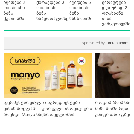
იყიდება 2
ქირავდება 3
იყიდება 5
ქირავდება
ოთახიანი
ოთახიანი
ოთახიანი
დღიურად 2
ბინა
ბინა
ბინა
ოთახიანი
ქუთაისში
საბურთალოზე
სანზონაში
ბინა
ვარკეთილში
sponsored by
ContentRoom
ფერმენტირებული ინგრედიენტები
როდის არის ხალ
კანის მოვლაში - კორეული ინოვაციური
მისი მოშორების 
ბრენდი Manyo საქართველოშია
უსაფრთხო გზები