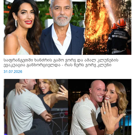
საფრანგეთში ხანძრის გამო ჯორჯ და ამალ კლუნების
ევაკუაცია განხორციელდა - რას წერს ჯორჯ კლუნი
31.07.2026