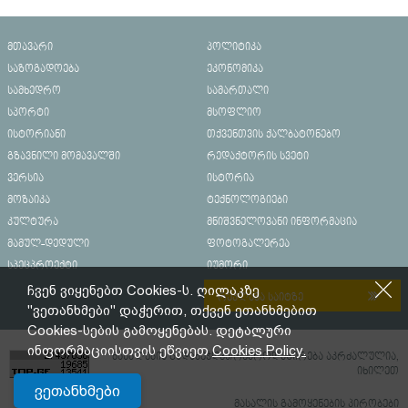
მთავარი
პოლიტიკა
საზოგადოება
ეკონომიკა
სამხედრო
სამართალი
სპორტი
მსოფლიო
ისტორიანი
თქვენთვის ქალბატონებო
გზავნილი მომავალში
რედაქტორის სვეტი
ვერსია
ისტორია
მოზაიკა
ტექნოლოგიები
კულტურა
მნიშვნელოვანი ინფორმაცია
მამულ-დედული
ფოტოგალერეა
სპეცპროექტი
იუმორი
ჩვენ ვიყენებთ Cookies-ს. ღილაკზე
რეკლამა საიტზე
"ვეთანხმები" დაჭერით, თქვენ ეთანხმებით
Cookies-სების გამოყენებას. დეტალური
ინფორმაციისთვის ეწვიეთ
Cookies Policy.
მასალების გადაბეჭდვა/რეპროდუცირება აკრძალულია,
იხილეთ
ვეთანხმები
მასალის გამოყენების პირობები