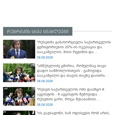
რუბრიკის სხვა სიახლეები
"რუსეთმა განახორციელა საქართველოს
ტერიტორიების 20%-ის ოკუპაცია და
სააკაშვილის, მისი რეჟიმის და
„ნაცმოძრაობის“ ღალატი ვერანაირად
08.08.2026
ვერ გადაფარავს ამ დანაშაულს, ეს იყო
"ანწუხელიძე გმირია, რომელმაც თავი
დანაშაული ჩვენი სახელმწიფოს წინაშე"
დადო სამშობლოსთვის - გამოვიდა
სააკაშვილი და თავის თავზე დაიბრალა
ანწუხელიძის გმირობა, სამარცხვინო
08.08.2026
სიტყვები თქვა, თითქოს,
"რუსეთ-საქართველოს ომი დაიწყო 8
სააკაშვილისთვის შეგინებას თუ რაღაც
აგვისტოს - 8 აგვისტოს შემოვიდა
ამგვარს სთხოვდნენ მას"
რუსეთის ჯარი, როცა შესაბამისი
განცხადება გააკეთა რუსეთის
08.08.2026
მაშინდელმა პრეზიდენტმა - 7 აგვისტოს
"ის ვაჟბატონი, ხან ოდისევსი რომ არის,
რაც მოხდა, ეს იყო ის, რომ სააკაშვილის