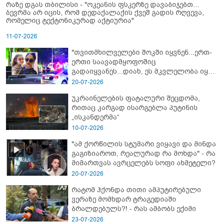
რაზე დგას თბილისი - "ოკეანის ფსკერზე დავაბიჯებთ...
ბევრმა არ იცის, რომ დედაქალაქის ქვეშ გადის რღვევა,
რომელიც ტექტონიკურად აქტიურია"
11-07-2026
"თვითმხილველები შოკში იყვნენ...ერთ-
ერთი საავადმყოფოშიც
გადაიყვანეს...დიახ, ეს მკვლელობა იყო"
- გორში დატრიალებული ტრაგედიის
20-07-2026
ახალი დეტალები
უკრაინელების ფატალური შეცდომა,
რითაც კარგად ისარგებლა პუტინის
„ისკანდერმა“
10-07-2026
"ამ ქორწილის სტუმარი ვიყავი და მინდა
გაგიზიაროთ, რეალურად რა მოხდა" - რა
მიმართვას ავრცელებს სოფი ახმეტელი?
20-07-2026
რატომ ჰქონდა თითი ამპუტირებული
ვერაზე მომხდარ ტრაგედიაში
ბრალდებულს?! - რას ამბობს ექიმი
23-07-2026