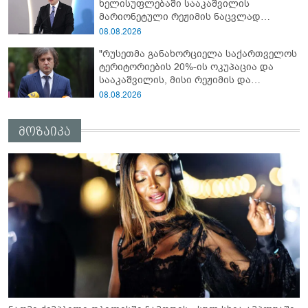
ხელისუფლებაში სააკაშვილის
დახვრეტაზე"
მარიონეტული რეჟიმის ნაცვლად
„ქართული ოცნების“ მსგავსი
08.08.2026
პატრიოტული ძალა რომ ყოფილიყო, თუ
"რუსეთმა განახორციელა საქართველოს
2008 წლის ომი თუ არ იქნებოდა, დიდი
ტერიტორიების 20%-ის ოკუპაცია და
ალბათობით, არც უკრაინის ომი
სააკაშვილის, მისი რეჟიმის და
იქნებოდა"
„ნაცმოძრაობის“ ღალატი ვერანაირად
08.08.2026
ვერ გადაფარავს ამ დანაშაულს, ეს იყო
დანაშაული ჩვენი სახელმწიფოს წინაშე"
მოზაიკა