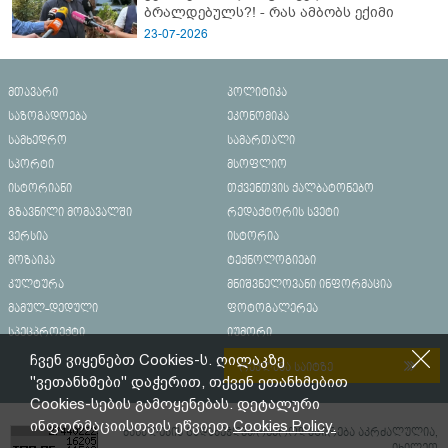
ბრალდებულს?! - რას ამბობს ექიმი
23-07-2026
მთავარი
პოლიტიკა
საზოგადოება
ეკონომიკა
სამხედრო
სამართალი
სპორტი
მსოფლიო
ისტორიანი
თქვენთვის ქალბატონებო
გზავნილი მომავალში
რედაქტორის სვეტი
ვერსია
ისტორია
მოზაიკა
ტექნოლოგიები
კულტურა
მნიშვნელოვანი ინფორმაცია
მამულ-დედული
ფოტოგალერეა
სპეცპროექტი
იუმორი
ჩვენ ვიყენებთ Cookies-ს. ღილაკზე
რეკლამა საიტზე
"ვეთანხმები" დაჭერით, თქვენ ეთანხმებით
Cookies-სების გამოყენებას. დეტალური
ინფორმაციისთვის ეწვიეთ
Cookies Policy.
მასალების გადაბეჭდვა/რეპროდუცირება აკრძალულია,