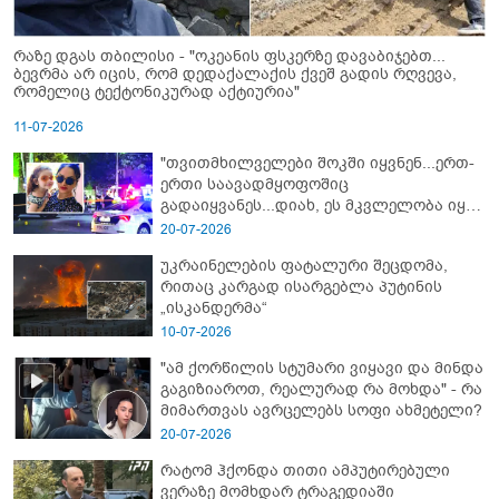
რაზე დგას თბილისი - "ოკეანის ფსკერზე დავაბიჯებთ...
ბევრმა არ იცის, რომ დედაქალაქის ქვეშ გადის რღვევა,
რომელიც ტექტონიკურად აქტიურია"
11-07-2026
"თვითმხილველები შოკში იყვნენ...ერთ-
ერთი საავადმყოფოშიც
გადაიყვანეს...დიახ, ეს მკვლელობა იყო"
- გორში დატრიალებული ტრაგედიის
20-07-2026
ახალი დეტალები
უკრაინელების ფატალური შეცდომა,
რითაც კარგად ისარგებლა პუტინის
„ისკანდერმა“
10-07-2026
"ამ ქორწილის სტუმარი ვიყავი და მინდა
გაგიზიაროთ, რეალურად რა მოხდა" - რა
მიმართვას ავრცელებს სოფი ახმეტელი?
20-07-2026
რატომ ჰქონდა თითი ამპუტირებული
ვერაზე მომხდარ ტრაგედიაში