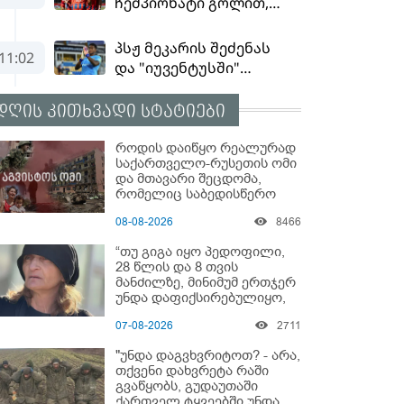
დღის კითხვადი სტატიები
როდის დაიწყო რეალურად
საქართველო-რუსეთის ომი
და მთავარი შეცდომა,
რომელიც საბედისწერო
გამოდგა
08-08-2026
8466
“თუ გიგა იყო პედოფილი,
28 წლის და 8 თვის
მანძილზე, მინიმუმ ერთჯერ
უნდა დაფიქსირებულიყო,
მაშინ როცა 8 წელი
07-08-2026
2711
ამზადებდა მოსწავლეებს! -
იპოვონ ერთი გოგონა,
"უნდა დაგვხვრიტოთ? - არა,
ვისაც გიგა სექსუალურად
თქვენი დახვრეტა რაში
ავიწროებდა” - ეკა კუპატაძე
გვაწყობს, გუდაუთაში
ქართველ ტყვეებში უნდა