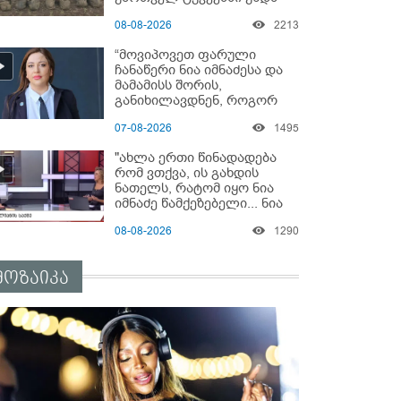
გადაგცვალოთ..."
08-08-2026
2213
“მოვიპოვეთ ფარული
ჩანაწერი ნია იმნაძესა და
მამამისს შორის,
განიხილავდნენ, როგორ
ჩაიდინა გაბაშვილმა
07-08-2026
1495
დანაშაული” - რას ამბობს
გიგა ავალიანის საქმის
"ახლა ერთი წინადადება
პროკურორი?
რომ ვთქვა, ის გახდის
ნათელს, რატომ იყო ნია
იმნაძე წამქეზებელი... ნია
იმნაძისგან გამოსული
08-08-2026
1290
ინფორმაციაა ეს" - რას
ამბობს ეკა კუპატაძე
მოზაიკა