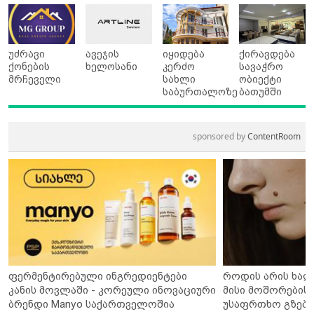
უძრავი
ავეჯის
იყიდება
ქირავდება
ქონების
ხელოსანი
კერძო
სავაჭრო
მრჩეველი
სახლი
ობიექტი
საბურთალოზე
ბათუმში
sponsored by
ContentRoom
ფერმენტირებული ინგრედიენტები
როდის არის ხალ
კანის მოვლაში - კორეული ინოვაციური
მისი მოშორების 
ბრენდი Manyo საქართველოშია
უსაფრთხო გზები