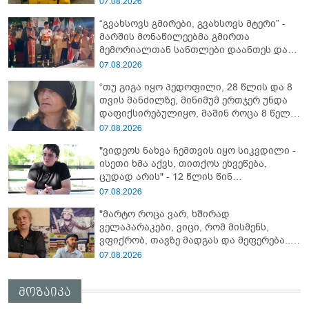
07.08.2026
უპატიოსნესი ობოლი ბიჭი" - რას წერს
“გვახსოვს გმირები, გვახსოვს მტერი” -
ადვოკატი?
მარშის მონაწილეებმა გმირთა
მემორიალთან სანთლები დაანთეს და
გმირების ხსოვნას პატივი მიაგეს
07.08.2026
“თუ გიგა იყო პედოფილი, 28 წლის და 8
თვის მანძილზე, მინიმუმ ერთჯერ უნდა
დაფიქსირებულიყო, მაშინ როცა 8 წელი
ამზადებდა მოსწავლეებს! - იპოვონ ერთი
07.08.2026
გოგონა, ვისაც გიგა სექსუალურად
"ვიდეოს ნახვა ჩემთვის იყო სიკვდილი -
ავიწროებდა” - ეკა კუპატაძე
ისეთი ხმა აქვს, თითქოს ეხვეწება,
ცუდად არის" - 12 წლის წინ
გაუჩინარებული ბიჭის დედა
07.08.2026
გავრცელებულ ვიდეოზე პირველ
"მარტო როცა ვარ, ხშირად
კომენტარს აკეთებს
ველაპარაკები, ვიცი, რომ მისმენს,
ვფიქრობ, თავზე მადგას და მეფერება...“
- გიორგი კეკელიძე გმირი ანწუხელიძის
07.08.2026
გამზრდელი მამიდის ემოციურ
მონათხრობს აქვეყნებს
მოზაიკა