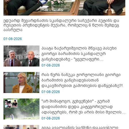
ედუარდ შევარდნაძის სკანდალური საჩუქარი პუტინს და
რუსეთის პრეზიდენტის მუქარა, რომელიც 6 წლის შემდეგ
აასრულა
07-08-2026
პაატა ზაქარეიშვილის მწვავე პასუხი
გიორგი ბარამიძის სკანდალურ
განცხადებაზე - "ყველაფერი
დეტალურად ვიცი... კამანში მოკლული
07-08-2026
ქართველები მე გადმოვასვენე...
რას წერს ნანუკა ჟორჟოლიანი გიორგი
ბარამიძე კი ტყუის"
ბარამიძის განცხადებასთან
დაკავშირებით გამოძიების დაწყებაზე?!
07-08-2026
"არ მიმატოვო, გეხვეწები" - გუ­რა­მ
დადიანიძის დედა კა­ტე­გო­რი­უ­ლად
ადას­ტუ­რებს, რომ ეს არის მისი შვი­ლის
ხმა
07-08-2026
გიგა ავალიანის საქმეზე დაკავებული