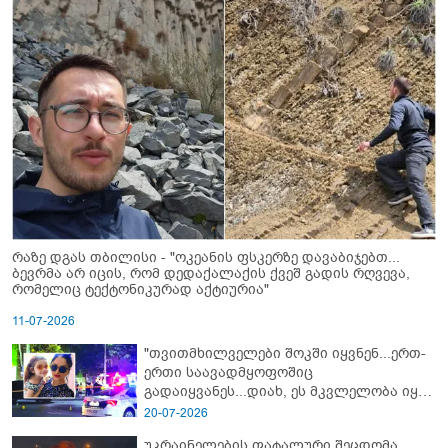
რაზე დგას თბილისი - "ოკეანის ფსკერზე დავაბიჯებთ...
ბევრმა არ იცის, რომ დედაქალაქის ქვეშ გადის რღვევა,
რომელიც ტექტონიკურად აქტიურია"
11-07-2026
"თვითმხილველები შოკში იყვნენ...ერთ-
ერთი საავადმყოფოშიც
გადაიყვანეს...დიახ, ეს მკვლელობა იყო"
- გორში დატრიალებული ტრაგედიის
20-07-2026
ახალი დეტალები
უკრაინელების ფატალური შეცდომა,