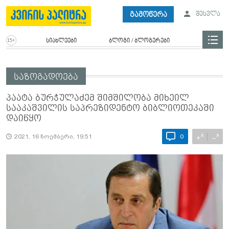
გამოწერა
შესვლა
სიახლეები
ბლოგი / ბლოგერები
საზოგადოება
პაატა ბურჭულაძემ შიმშილობა მიხეილ
სააკაშვილის საპრეზიდენტო ბიბლიოთეკაში
დაიწყო
A
A
+
−
2021, 16 ნოემბერი, 19:51
0