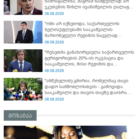
ჩამოაყალიბა, მაგრამ ნამდვილად არ
ეკუთვნის წიხლი ივანიშვილის ღალატზე
დაფუძნებული დიქტატურის
08.08.2026
მსახურებისგან - მინიშნებაც კი არ
"ომი არ იქნებოდა, საქართველოს
მსმენია ქართველების მიერ ტყვეების
ხელისუფლებაში სააკაშვილის
დახვრეტაზე"
მარიონეტული რეჟიმის ნაცვლად
„ქართული ოცნების“ მსგავსი
08.08.2026
პატრიოტული ძალა რომ ყოფილიყო, თუ
"რუსეთმა განახორციელა საქართველოს
2008 წლის ომი თუ არ იქნებოდა, დიდი
ტერიტორიების 20%-ის ოკუპაცია და
ალბათობით, არც უკრაინის ომი
სააკაშვილის, მისი რეჟიმის და
იქნებოდა"
„ნაცმოძრაობის“ ღალატი ვერანაირად
08.08.2026
ვერ გადაფარავს ამ დანაშაულს, ეს იყო
"ანწუხელიძე გმირია, რომელმაც თავი
დანაშაული ჩვენი სახელმწიფოს წინაშე"
დადო სამშობლოსთვის - გამოვიდა
სააკაშვილი და თავის თავზე დაიბრალა
ანწუხელიძის გმირობა, სამარცხვინო
08.08.2026
სიტყვები თქვა, თითქოს,
სააკაშვილისთვის შეგინებას თუ რაღაც
მოზაიკა
ამგვარს სთხოვდნენ მას"