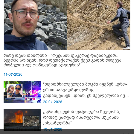
რაზე დგას თბილისი - "ოკეანის ფსკერზე დავაბიჯებთ...
ბევრმა არ იცის, რომ დედაქალაქის ქვეშ გადის რღვევა,
რომელიც ტექტონიკურად აქტიურია"
11-07-2026
"თვითმხილველები შოკში იყვნენ...ერთ-
ერთი საავადმყოფოშიც
გადაიყვანეს...დიახ, ეს მკვლელობა იყო"
- გორში დატრიალებული ტრაგედიის
20-07-2026
ახალი დეტალები
უკრაინელების ფატალური შეცდომა,
რითაც კარგად ისარგებლა პუტინის
„ისკანდერმა“
10-07-2026