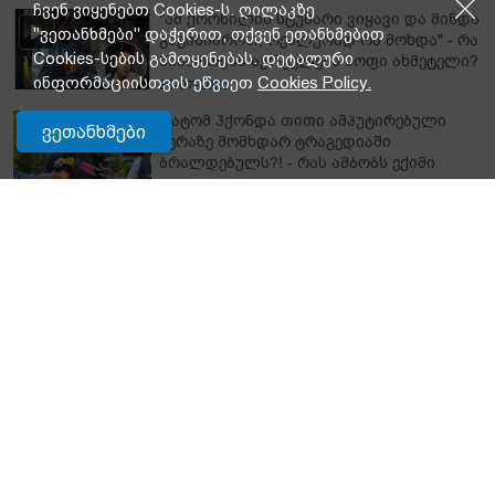
ჩვენ ვიყენებთ Cookies-ს. ღილაკზე
"ამ ქორწილის სტუმარი ვიყავი და მინდა
"ვეთანხმები" დაჭერით, თქვენ ეთანხმებით
გაგიზიაროთ, რეალურად რა მოხდა" - რა
Cookies-სების გამოყენებას. დეტალური
მიმართვას ავრცელებს სოფი ახმეტელი?
ინფორმაციისთვის ეწვიეთ
Cookies Policy.
20-07-2026
რატომ ჰქონდა თითი ამპუტირებული
ვეთანხმები
ვერაზე მომხდარ ტრაგედიაში
ბრალდებულს?! - რას ამბობს ექიმი
23-07-2026
მთავარი
პოლიტიკა
საზოგადოება
ეკონომიკა
სამხედრო
სამართალი
სპორტი
მსოფლიო
ისტორიანი
თქვენთვის ქალბატონებო
გზავნილი მომავალში
რედაქტორის სვეტი
ვერსია
ისტორია
მოზაიკა
ტექნოლოგიები
კულტურა
მნიშვნელოვანი ინფორმაცია
მამულ-დედული
ფოტოგალერეა