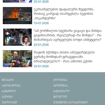
- გორში დატრიალებული ტრაგედიის
20-07-2026
ახალი დეტალები
უკრაინელების ფატალური შეცდომა,
რითაც კარგად ისარგებლა პუტინის
„ისკანდერმა“
10-07-2026
"ამ ქორწილის სტუმარი ვიყავი და მინდა
გაგიზიაროთ, რეალურად რა მოხდა" - რა
მიმართვას ავრცელებს სოფი ახმეტელი?
20-07-2026
რატომ ჰქონდა თითი ამპუტირებული
ვერაზე მომხდარ ტრაგედიაში
ბრალდებულს?! - რას ამბობს ექიმი
23-07-2026
მთავარი
პოლიტიკა
საზოგადოება
ეკონომიკა
სამხედრო
სამართალი
სპორტი
მსოფლიო
ისტორიანი
თქვენთვის ქალბატონებო