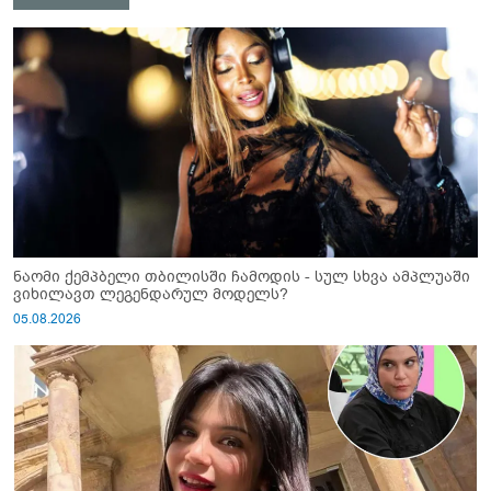
ნაომი ქემპბელი თბილისში ჩამოდის - სულ სხვა ამპლუაში
ვიხილავთ ლეგენდარულ მოდელს?
05.08.2026