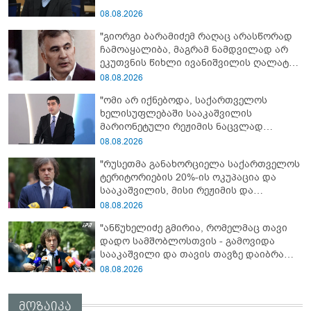
08.08.2026
"გიორგი ბარამიძემ რაღაც არასწორად
ჩამოაყალიბა, მაგრამ ნამდვილად არ
ეკუთვნის წიხლი ივანიშვილის ღალატზე
დაფუძნებული დიქტატურის
08.08.2026
მსახურებისგან - მინიშნებაც კი არ
"ომი არ იქნებოდა, საქართველოს
მსმენია ქართველების მიერ ტყვეების
ხელისუფლებაში სააკაშვილის
დახვრეტაზე"
მარიონეტული რეჟიმის ნაცვლად
„ქართული ოცნების“ მსგავსი
08.08.2026
პატრიოტული ძალა რომ ყოფილიყო, თუ
"რუსეთმა განახორციელა საქართველოს
2008 წლის ომი თუ არ იქნებოდა, დიდი
ტერიტორიების 20%-ის ოკუპაცია და
ალბათობით, არც უკრაინის ომი
სააკაშვილის, მისი რეჟიმის და
იქნებოდა"
„ნაცმოძრაობის“ ღალატი ვერანაირად
08.08.2026
ვერ გადაფარავს ამ დანაშაულს, ეს იყო
"ანწუხელიძე გმირია, რომელმაც თავი
დანაშაული ჩვენი სახელმწიფოს წინაშე"
დადო სამშობლოსთვის - გამოვიდა
სააკაშვილი და თავის თავზე დაიბრალა
ანწუხელიძის გმირობა, სამარცხვინო
08.08.2026
სიტყვები თქვა, თითქოს,
სააკაშვილისთვის შეგინებას თუ რაღაც
მოზაიკა
ამგვარს სთხოვდნენ მას"