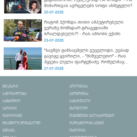
მიმართვას ავრცელებს სოფი ახმეტელი?
20-07-2026
რატომ ჰქონდა თითი ამპუტირებული
ვერაზე მომხდარ ტრაგედიაში
ბრალდებულს?! - რას ამბობს ექიმი
23-07-2026
"ბავშვს ტანსაცმელს ვუცვლიდი, უცბად
გავიგე ყვირილი, - "მიშველეთო" - რას
ჰყვება ლელა ფარტენაძე, რომელმაც
ბათუმში 16 წლის ბიჭი ზღვაში
27-07-2026
დახრჩობას გადაარჩინა
მთავარი
პოლიტიკა
საზოგადოება
ეკონომიკა
სამხედრო
სამართალი
სპორტი
მსოფლიო
ისტორიანი
თქვენთვის ქალბატონებო
გზავნილი მომავალში
რედაქტორის სვეტი
ვერსია
ისტორია