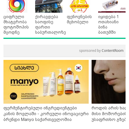
ციფრული
ქირავდება
ფენოვნების
იყიდება 1
მხატვრობა
საოფისე
მცხობელი
ოთახიანი
ფოტოშოპის
ფართი
ბინა
მცოდნე
საბურთალოზე
ბათუმში
sponsored by
ContentRoom
ფერმენტირებული ინგრედიენტები
როდის არის ხალ
კანის მოვლაში - კორეული ინოვაციური
მისი მოშორების 
ბრენდი Manyo საქართველოშია
უსაფრთხო გზები