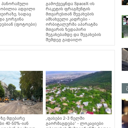
ი, პანორამული
გამოქვეყნდა SpaceX-ის
ცნობილია ადგილი
რაკეტის ფრაგმენტის
დეირაზე, სადაც
მთვარესთან შეჯახების
და ჯორჯინა
ამსახველი კადრები -
ებიან (ფოტოები)
ორბიტალურმა აპარატმა
მთვარის ზედაპირი
შეჯახებამდე და შეჯახების
შემდეგ გადაიღო
ზე მდებარე
„ფასები 2-3 წელში
ბი 40-50%-იან
გაორმაგდება“ - ლოკაციები