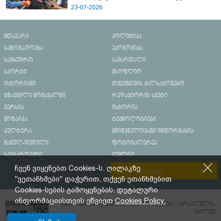
23-07-2026
მთავარი
პოლიტიკა
საზოგადოება
ეკონომიკა
სამხედრო
სამართალი
სპორტი
მსოფლიო
ისტორიანი
თქვენთვის ქალბატონებო
გზავნილი მომავალში
რედაქტორის სვეტი
ვერსია
ისტორია
მოზაიკა
ტექნოლოგიები
კულტურა
მნიშვნელოვანი ინფორმაცია
მამულ-დედული
ფოტოგალერეა
სპეცპროექტი
იუმორი
ჩვენ ვიყენებთ Cookies-ს. ღილაკზე
რეკლამა საიტზე
"ვეთანხმები" დაჭერით, თქვენ ეთანხმებით
Cookies-სების გამოყენებას. დეტალური
ინფორმაციისთვის ეწვიეთ
Cookies Policy.
მასალების გადაბეჭდვა/რეპროდუცირება აკრძალულია,
იხილეთ