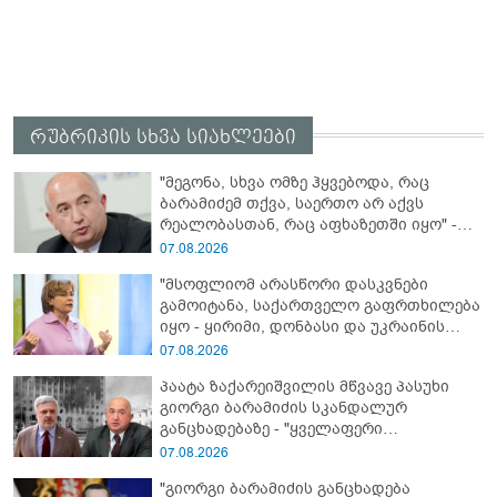
რუბრიკის სხვა სიახლეები
"მეგონა, სხვა ომზე ჰყვებოდა, რაც
ბარამიძემ თქვა, საერთო არ აქვს
რეალობასთან, რაც აფხაზეთში იყო" -
პაატა ზაქარეიშვილის შეფასება
07.08.2026
"მსოფლიომ არასწორი დასკვნები
გამოიტანა, საქართველო გაფრთხილება
იყო - ყირიმი, დონბასი და უკრაინის
წინააღმდეგ სრულმასშტაბიანი ომი
07.08.2026
კრემლის იგივე იმპერიალისტურ გეგმას
პაატა ზაქარეიშვილის მწვავე პასუხი
მოყვა" - რასა იუკნევიჩიენე
გიორგი ბარამიძის სკანდალურ
განცხადებაზე - "ყველაფერი
დეტალურად ვიცი... კამანში მოკლული
07.08.2026
ქართველები მე გადმოვასვენე...
"გიორგი ბარამიძის განცხადება
ბარამიძე კი ტყუის"