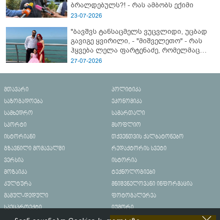
ბრალდებულს?! - რას ამბობს ექიმი
23-07-2026
"ბავშვს ტანსაცმელს ვუცვლიდი, უცბად
გავიგე ყვირილი, - "მიშველეთო" - რას
ჰყვება ლელა ფარტენაძე, რომელმაც
ბათუმში 16 წლის ბიჭი ზღვაში
27-07-2026
დახრჩობას გადაარჩინა
მთავარი
პოლიტიკა
საზოგადოება
ეკონომიკა
სამხედრო
სამართალი
სპორტი
მსოფლიო
ისტორიანი
თქვენთვის ქალბატონებო
გზავნილი მომავალში
რედაქტორის სვეტი
ვერსია
ისტორია
მოზაიკა
ტექნოლოგიები
კულტურა
მნიშვნელოვანი ინფორმაცია
მამულ-დედული
ფოტოგალერეა
სპეცპროექტი
იუმორი