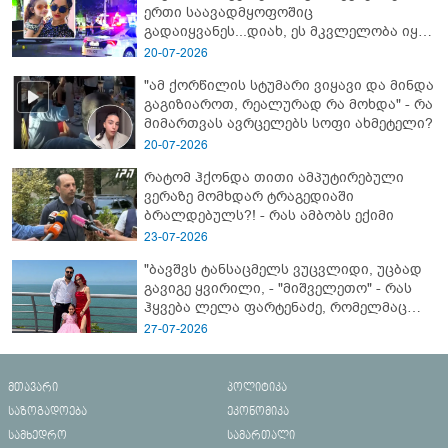
ერთი საავადმყოფოშიც
გადაიყვანეს...დიახ, ეს მკვლელობა იყო"
- გორში დატრიალებული ტრაგედიის
20-07-2026
ახალი დეტალები
"ამ ქორწილის სტუმარი ვიყავი და მინდა
გაგიზიაროთ, რეალურად რა მოხდა" - რა
მიმართვას ავრცელებს სოფი ახმეტელი?
20-07-2026
რატომ ჰქონდა თითი ამპუტირებული
ვერაზე მომხდარ ტრაგედიაში
ბრალდებულს?! - რას ამბობს ექიმი
23-07-2026
"ბავშვს ტანსაცმელს ვუცვლიდი, უცბად
გავიგე ყვირილი, - "მიშველეთო" - რას
ჰყვება ლელა ფარტენაძე, რომელმაც
ბათუმში 16 წლის ბიჭი ზღვაში
27-07-2026
დახრჩობას გადაარჩინა
მთავარი
პოლიტიკა
საზოგადოება
ეკონომიკა
სამხედრო
სამართალი