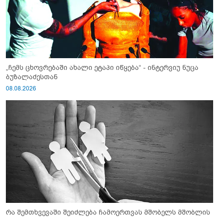
„ჩემს ცხოვრებაში ახალი ეტაპი იწყება“ - ინტერვიუ ნუცა
ბუზალაძესთან
08.08.2026
რა შემთხვევაში შეიძლება ჩამოერთვას მშობელს მშობლის