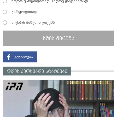
უფრო უარყოფითად, ვიდრე დადებითად
უარყოფითად
მიჭირს პასუხის გაცემა
ხმის მიცემა
დღის კითხვადი სტატიები