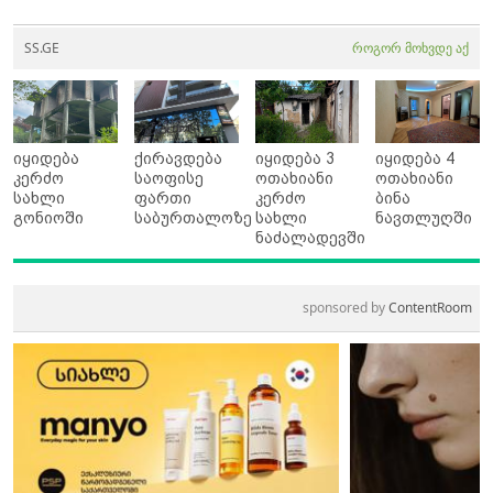
SS.GE
როგორ მოხვდე აქ
იყიდება
ქირავდება
იყიდება 3
იყიდება 4
კერძო
საოფისე
ოთახიანი
ოთახიანი
სახლი
ფართი
კერძო
ბინა
გონიოში
საბურთალოზე
სახლი
ნავთლუღში
ნაძალადევში
sponsored by
ContentRoom