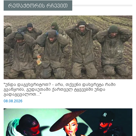
რედაქტორის რჩევით
"უნდა დაგვხვრიტოთ? - არა, თქვენი დახვრეტა რაში
გვაწყობს, გუდაუთაში ქართველ ტყვეებში უნდა
გადაგცვალოთ..."
08.08.2026