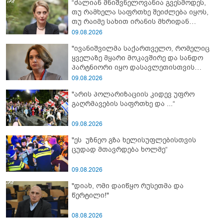
“ძალიან მნიშვნელოვანია გვესმოდეს,
თუ რამხელა საფრთხე შეიძლება იყოს,
თუ რაიმე სახით ირანის მხრიდან
ფინანსური ინსტიტუტები აძლიერებს
09.08.2026
ზუსტად ბიძინა ივანიშვილის
"ივანიშვილმა საქართველო, რომელიც
ანტიეროვნული ხელისუფლების
ყველაზე მყარი მოკავშირე და სანდო
ფინანსურ სტაბილურობას“ - ხატია
პარტნიორი იყო დასავლეთისთვის
დეკანოიძე
რეგიონში, რუსეთის და ირანის
09.08.2026
სისხლიანი რეჟიმების ფულის
"არის პოლარიზაციის კიდევ უფრო
სამრეცხაოდ აქცია"
გაღრმავების საფრთხე და ...“
09.08.2026
"ეს უზნეო გზა ხელისუფლებისთვის
ცუდად მთავრდება ხოლმე“
09.08.2026
"დიახ, ომი დაიწყო რუსეთმა და
წერტილი!"
08.08.2026