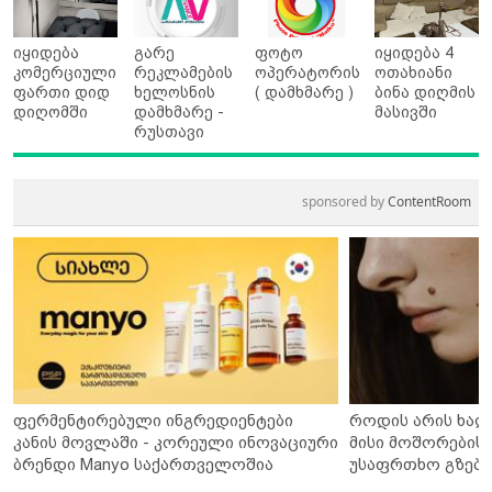
იყიდება
გარე
ფოტო
იყიდება 4
კომერციული
რეკლამების
ოპერატორის
ოთახიანი
ფართი დიდ
ხელოსნის
( დამხმარე )
ბინა დიღმის
დიღომში
დამხმარე -
მასივში
რუსთავი
sponsored by
ContentRoom
ფერმენტირებული ინგრედიენტები
როდის არის ხალ
კანის მოვლაში - კორეული ინოვაციური
მისი მოშორების 
ბრენდი Manyo საქართველოშია
უსაფრთხო გზები