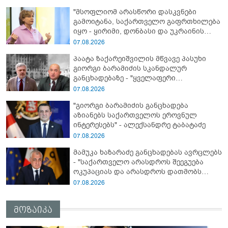
"მსოფლიომ არასწორი დასკვნები
გამოიტანა, საქართველო გაფრთხილება
იყო - ყირიმი, დონბასი და უკრაინის
წინააღმდეგ სრულმასშტაბიანი ომი
07.08.2026
კრემლის იგივე იმპერიალისტურ გეგმას
პაატა ზაქარეიშვილის მწვავე პასუხი
მოყვა" - რასა იუკნევიჩიენე
გიორგი ბარამიძის სკანდალურ
განცხადებაზე - "ყველაფერი
დეტალურად ვიცი... კამანში მოკლული
07.08.2026
ქართველები მე გადმოვასვენე...
"გიორგი ბარამიძის განცხადება
ბარამიძე კი ტყუის"
აზიანებს საქართველოს ეროვნულ
ინტერესებს" - ალექსანდრე ტაბატაძე
07.08.2026
მამუკა ხაზარაძე განცხადებას ავრცლებს
- "საქართველო არასდროს შეეგუება
ოკუპაციას და არასდროს დათმობს
თავისუფლებას!"
07.08.2026
მოზაიკა