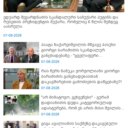
ედუარდ შევარდნაძის სკანდალური საჩუქარი პუტინს და
რუსეთის პრეზიდენტის მუქარა, რომელიც 6 წლის შემდეგ
აასრულა
07-08-2026
პაატა ზაქარეიშვილის მწვავე პასუხი
გიორგი ბარამიძის სკანდალურ
განცხადებაზე - "ყველაფერი
დეტალურად ვიცი... კამანში მოკლული
07-08-2026
ქართველები მე გადმოვასვენე...
რას წერს ნანუკა ჟორჟოლიანი გიორგი
ბარამიძე კი ტყუის"
ბარამიძის განცხადებასთან
დაკავშირებით გამოძიების დაწყებაზე?!
07-08-2026
"არ მიმატოვო, გეხვეწები" - გუ­რა­მ
დადიანიძის დედა კა­ტე­გო­რი­უ­ლად
ადას­ტუ­რებს, რომ ეს არის მისი შვი­ლის
ხმა
07-08-2026
გიგა ავალიანის საქმეზე დაკავებული