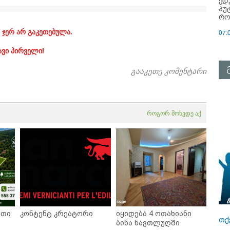
ედ
პუ
რო
 ჯერ არ გაკეთებულა.
07.
ავი პირველი!
გააკეთე კომენტარი
როგორ მოხვდე აქ
ეთი
კონტენტ კრეატორი
იყიდება 4 ოთახიანი
თქ
ბინა ნავთლუღში