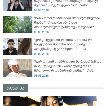
ნავროზაშვილის ძმა მიგზავნის მესიჯს...
მე ვერ ვნახე, რადგან "სპამებში"
ჩავარდა": რა მისწერა ნია იმნაძის ბიძამ
08.08.2026
ეკა კუპატაძეს? - გიგა ავალიანის დედა
"სანაპირო რაიონებში მოსალოდნელია
"სქრინს" აქვეყნებს
წვიმა" - როგორი ამინდია
მოსალოდნელი უახლოეს დღეებში?
08.08.2026
"კონკრეტულად როდის, სად და რა
სიტყვებით წააქეზა ნია იმნაძემ
ალექსანდრე გაბაშვილი?" - რა
მიმართვას ავრცელებს ნია იმნაძის
08.08.2026
ბებია?
"ზურგს უკან ლაჩრულად მომეპარნენ და
თავს დამესხნენ - ასფალტზე თავი
მრავალჯერ დამარტყმევინეს" - რას
ჰყვება კურიერი, რომელსაც
08.08.2026
არასრულწლოვანები სასტიკად
გაუსწორდნენ?
მოზაიკა