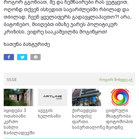
როგორ გგონიათ, მე და ჩემნაირები რას ვეტყვით,
ოღონდ თქვენ ისხედით სავარძლებში რბილად და
თბილად, ჩვენ ყველაფერს გადავყლაპავთო?! არა,
ბატონებო, მიიღებთ იმაზე უარეს პოლიტიკურ
კრიზისს, ვიდრე სააკაშვილმა მოგიწყოთ!
ხათუნა ბახტურიძე
SS.GE
როგორ მოხვდე აქ
იყიდება 3
ავეჯის
ქირავდება
ციფრული
ოთახიანი
ხელოსანი
საოფისე
მხატვრობა
კერძო
ფართი
ფოტოშოპის
სახლი
საბურთალოზე
მცოდნე
ნაძალადევში