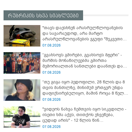
რუბრიკის სხვა სიახლეები
"თავს დაესხნენ არასრულწლოვანების
და სავარაუდოდ, არა მარტო
არასრულწლოვანების ჯგუფი "შეკვეთის
მიტანისას, "გლოვოს" კურიერია
07.08.2026
უპატიოსნესი ობოლი ბიჭი" - რას წერს
“გვახსოვს გმირები, გვახსოვს მტერი” -
ადვოკატი?
მარშის მონაწილეებმა გმირთა
მემორიალთან სანთლები დაანთეს და
გმირების ხსოვნას პატივი მიაგეს
07.08.2026
“თუ გიგა იყო პედოფილი, 28 წლის და 8
თვის მანძილზე, მინიმუმ ერთჯერ უნდა
დაფიქსირებულიყო, მაშინ როცა 8 წელი
ამზადებდა მოსწავლეებს! - იპოვონ ერთი
07.08.2026
გოგონა, ვისაც გიგა სექსუალურად
"ვიდეოს ნახვა ჩემთვის იყო სიკვდილი -
ავიწროებდა” - ეკა კუპატაძე
ისეთი ხმა აქვს, თითქოს ეხვეწება,
ცუდად არის" - 12 წლის წინ
გაუჩინარებული ბიჭის დედა
07.08.2026
გავრცელებულ ვიდეოზე პირველ