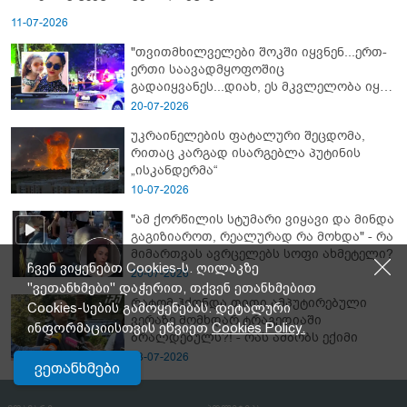
11-07-2026
"თვითმხილველები შოკში იყვნენ...ერთ-
ერთი საავადმყოფოშიც
გადაიყვანეს...დიახ, ეს მკვლელობა იყო"
- გორში დატრიალებული ტრაგედიის
20-07-2026
ახალი დეტალები
უკრაინელების ფატალური შეცდომა,
რითაც კარგად ისარგებლა პუტინის
„ისკანდერმა“
10-07-2026
"ამ ქორწილის სტუმარი ვიყავი და მინდა
გაგიზიაროთ, რეალურად რა მოხდა" - რა
მიმართვას ავრცელებს სოფი ახმეტელი?
ჩვენ ვიყენებთ Cookies-ს. ღილაკზე
20-07-2026
"ვეთანხმები" დაჭერით, თქვენ ეთანხმებით
რატომ ჰქონდა თითი ამპუტირებული
Cookies-სების გამოყენებას. დეტალური
ვერაზე მომხდარ ტრაგედიაში
ინფორმაციისთვის ეწვიეთ
Cookies Policy.
ბრალდებულს?! - რას ამბობს ექიმი
23-07-2026
ვეთანხმები