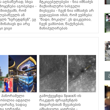
ს აღსაწერად, სხვა
მტკიცებულებები - ნია იმნაძეს
მოყენება აჯობებდა -
მაქსიმალური სასჯელი
მითქვამს, რომ
მიესჯება - ჩვენ ნია იმნაძეს არ
ელებაწეულს ან
ვედავებით იმას, რომ ეუბნება:
ულს "ხვრეტდნენ", ეგ
“წადი, მოკალი“, ეს დაკვეთაა,
მინახავს და არც
ჩვენ ვამბობთ, წაქეზებას,
ტი ვიცი
მანიპულირებას
ი, პანორამული
გამოქვეყნდა SpaceX-ის
ცნობილია ადგილი
რაკეტის ფრაგმენტის
დეირაზე, სადაც
მთვარესთან შეჯახების
და ჯორჯინა
ამსახველი კადრები -