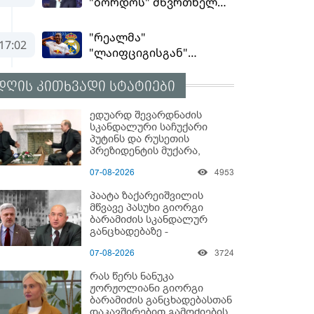
დღის კითხვადი სტატიები
ედუარდ შევარდნაძის
სკანდალური საჩუქარი
პუტინს და რუსეთის
პრეზიდენტის მუქარა,
რომელიც 6 წლის შემდეგ
07-08-2026
4953
აასრულა
პაატა ზაქარეიშვილის
მწვავე პასუხი გიორგი
ბარამიძის სკანდალურ
განცხადებაზე -
"ყველაფერი დეტალურად
07-08-2026
3724
ვიცი... კამანში მოკლული
ქართველები მე
რას წერს ნანუკა
გადმოვასვენე... ბარამიძე
ჟორჟოლიანი გიორგი
კი ტყუის"
ბარამიძის განცხადებასთან
დაკავშირებით გამოძიების