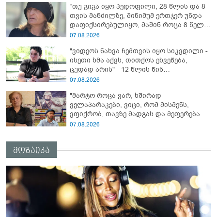
“თუ გიგა იყო პედოფილი, 28 წლის და 8
თვის მანძილზე, მინიმუმ ერთჯერ უნდა
დაფიქსირებულიყო, მაშინ როცა 8 წელი
ამზადებდა მოსწავლეებს! - იპოვონ ერთი
07.08.2026
გოგონა, ვისაც გიგა სექსუალურად
"ვიდეოს ნახვა ჩემთვის იყო სიკვდილი -
ავიწროებდა” - ეკა კუპატაძე
ისეთი ხმა აქვს, თითქოს ეხვეწება,
ცუდად არის" - 12 წლის წინ
გაუჩინარებული ბიჭის დედა
07.08.2026
გავრცელებულ ვიდეოზე პირველ
"მარტო როცა ვარ, ხშირად
კომენტარს აკეთებს
ველაპარაკები, ვიცი, რომ მისმენს,
ვფიქრობ, თავზე მადგას და მეფერება...“
- გიორგი კეკელიძე გმირი ანწუხელიძის
07.08.2026
გამზრდელი მამიდის ემოციურ
მონათხრობს აქვეყნებს
მოზაიკა