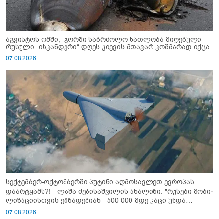
აგვისტოს ომში, გორში საბრძოლო ნათლობა მიღებული
რუსული „ისკანდერი“ დღეს კიევის მთავარ კოშმარად იქცა
07.08.2026
სექტემბერ-ოქტომბერში პუტინი აღმოსავლეთ ევროპას
დაარტყამს?! - ლაშა ძებისაშვილის ანალიზი: "რუსები მობი­
ლიზაციისთვის ემზადებიან - 500 000-მდე კაცი უნდა
გაიწვიონ ომში"
07.08.2026