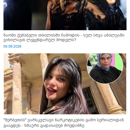
ნაომი ქემპბელი თბილისში ჩამოდის - სულ სხვა ამპლუაში
ვიხილავთ ლეგენდარულ მოდელს?
05.08.2026
"შერბეთის" ვარსკვლავი ნარკოტიკების გამო სერიალიდან
გააგდეს - ხმაური გადასაღებ მოედანზე