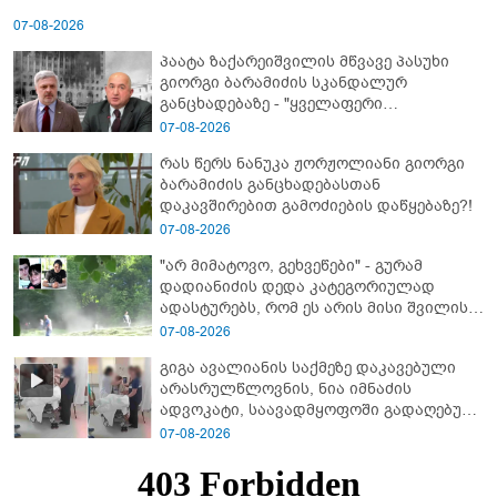
07-08-2026
პაატა ზაქარეიშვილის მწვავე პასუხი
გიორგი ბარამიძის სკანდალურ
განცხადებაზე - "ყველაფერი
დეტალურად ვიცი... კამანში მოკლული
07-08-2026
ქართველები მე გადმოვასვენე...
რას წერს ნანუკა ჟორჟოლიანი გიორგი
ბარამიძე კი ტყუის"
ბარამიძის განცხადებასთან
დაკავშირებით გამოძიების დაწყებაზე?!
07-08-2026
"არ მიმატოვო, გეხვეწები" - გუ­რა­მ
დადიანიძის დედა კა­ტე­გო­რი­უ­ლად
ადას­ტუ­რებს, რომ ეს არის მისი შვი­ლის
ხმა
07-08-2026
გიგა ავალიანის საქმეზე დაკავებული
არასრულწლოვნის, ნია იმნაძის
ადვოკატი, საავადმყოფოში გადაღებულ
კადრებს ავრცელებს
07-08-2026