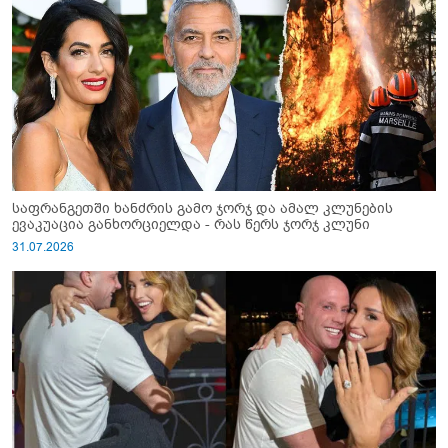
საფრანგეთში ხანძრის გამო ჯორჯ და ამალ კლუნების
ევაკუაცია განხორციელდა - რას წერს ჯორჯ კლუნი
31.07.2026