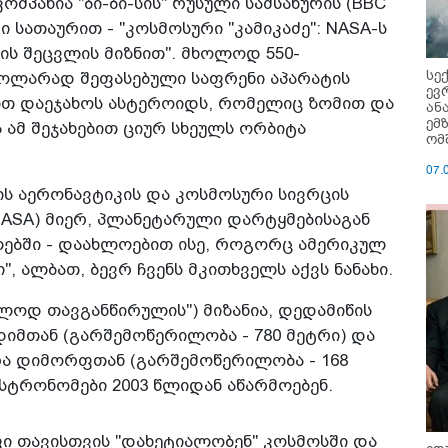
ომპანია "ბი-ბი-სის" რუსული სამსახურის (BBC
ი სათაურით - "კოსმოსური "კამიკაძე": NASA-ს
ის შეცვლის მიზნით". მხოლოდ 550-
სე
დოლარად შეფასებული საფრენი აპარატის
ევ
ით დაეჯახოს ასტეროიდს, რომელიც ზომით და
ან
ემ
 ამ შეჯახებით ციურ სხეულს ორბიტა
ომ
07.
ის აერონავტიკის და კოსმოსური სივრცის
ASA) მიერ, პლანეტარული დარტყმებისაგან
ებში - დაახლოებით ისე, როგორც ამერიკულ
, ალბათ, ბევრ ჩვენს მკითხველს აქვს ნანახი.
ილოდ თავგანწირულის") მიზანია, დედამიწის
იმთან (გარშემოწერილობა - 780 მეტრი) და
რა დიმორფთან (გარშემოწერილობა - 168
ასტრონომები 2003 წლიდან აწარმოებენ.
ი თავისთვის "დახეტიალობენ" კოსმოსში და