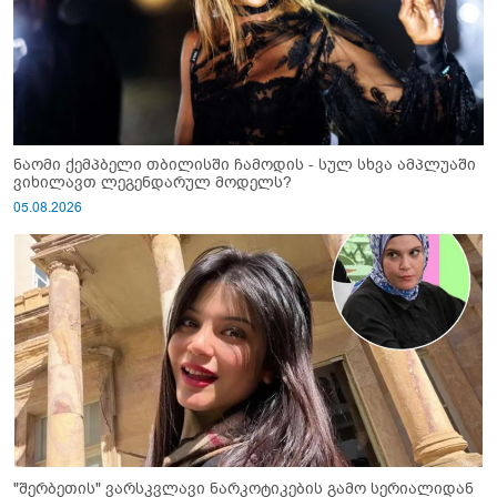
ნაომი ქემპბელი თბილისში ჩამოდის - სულ სხვა ამპლუაში
ვიხილავთ ლეგენდარულ მოდელს?
05.08.2026
"შერბეთის" ვარსკვლავი ნარკოტიკების გამო სერიალიდან