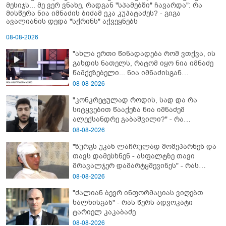
მესიჯს... მე ვერ ვნახე, რადგან "სპამებში" ჩავარდა": რა
მისწერა ნია იმნაძის ბიძამ ეკა კუპატაძეს? - გიგა
ავალიანის დედა "სქრინს" აქვეყნებს
08-08-2026
"ახლა ერთი წინადადება რომ ვთქვა, ის
გახდის ნათელს, რატომ იყო ნია იმნაძე
წამქეზებელი... ნია იმნაძისგან
გამოსული ინფორმაციაა ეს" - რას
08-08-2026
ამბობს ეკა კუპატაძე
"კონკრეტულად როდის, სად და რა
სიტყვებით წააქეზა ნია იმნაძემ
ალექსანდრე გაბაშვილი?" - რა
მიმართვას ავრცელებს ნია იმნაძის
08-08-2026
ბებია?
"ზურგს უკან ლაჩრულად მომეპარნენ და
თავს დამესხნენ - ასფალტზე თავი
მრავალჯერ დამარტყმევინეს" - რას
ჰყვება კურიერი, რომელსაც
08-08-2026
არასრულწლოვანები სასტიკად
"ძალიან ბევრ ინფორმაციას ვიღებთ
გაუსწორდნენ?
ხალხისგან" - რას წერს ადვოკატი
ტარიელ კაკაბაძე
08-08-2026