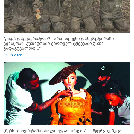
"უნდა დაგვხვრიტოთ? - არა, თქვენი დახვრეტა რაში
გვაწყობს, გუდაუთაში ქართველ ტყვეებში უნდა
გადაგცვალოთ..."
08.08.2026
„ჩემს ცხოვრებაში ახალი ეტაპი იწყება“ - ინტერვიუ ნუცა