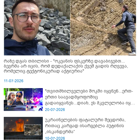
რაზე დგას თბილისი - "ოკეანის ფსკერზე დავაბიჯებთ...
ბევრმა არ იცის, რომ დედაქალაქის ქვეშ გადის რღვევა,
რომელიც ტექტონიკურად აქტიურია"
11-07-2026
"თვითმხილველები შოკში იყვნენ...ერთ-
ერთი საავადმყოფოშიც
გადაიყვანეს...დიახ, ეს მკვლელობა იყო"
- გორში დატრიალებული ტრაგედიის
20-07-2026
ახალი დეტალები
უკრაინელების ფატალური შეცდომა,
რითაც კარგად ისარგებლა პუტინის
„ისკანდერმა“
10-07-2026