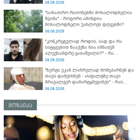
ჩავარდა": რა მისწერა ნია იმნაძის ბიძამ
08.08.2026
ეკა კუპატაძეს? - გიგა ავალიანის დედა
"სანაპირო რაიონებში მოსალოდნელია
"სქრინს" აქვეყნებს
წვიმა" - როგორი ამინდია
მოსალოდნელი უახლოეს დღეებში?
08.08.2026
"კონკრეტულად როდის, სად და რა
სიტყვებით წააქეზა ნია იმნაძემ
ალექსანდრე გაბაშვილი?" - რა
მიმართვას ავრცელებს ნია იმნაძის
08.08.2026
ბებია?
"ზურგს უკან ლაჩრულად მომეპარნენ და
თავს დამესხნენ - ასფალტზე თავი
მრავალჯერ დამარტყმევინეს" - რას
ჰყვება კურიერი, რომელსაც
08.08.2026
არასრულწლოვანები სასტიკად
გაუსწორდნენ?
მოზაიკა