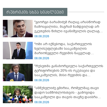
რუბრიკის სხვა სიახლეები
"გიორგი ბარამიძემ რაღაც არასწორად
ჩამოაყალიბა, მაგრამ ნამდვილად არ
ეკუთვნის წიხლი ივანიშვილის ღალატზე
დაფუძნებული დიქტატურის
08.08.2026
მსახურებისგან - მინიშნებაც კი არ
"ომი არ იქნებოდა, საქართველოს
მსმენია ქართველების მიერ ტყვეების
ხელისუფლებაში სააკაშვილის
დახვრეტაზე"
მარიონეტული რეჟიმის ნაცვლად
„ქართული ოცნების“ მსგავსი
08.08.2026
პატრიოტული ძალა რომ ყოფილიყო, თუ
"რუსეთმა განახორციელა საქართველოს
2008 წლის ომი თუ არ იქნებოდა, დიდი
ტერიტორიების 20%-ის ოკუპაცია და
ალბათობით, არც უკრაინის ომი
სააკაშვილის, მისი რეჟიმის და
იქნებოდა"
„ნაცმოძრაობის“ ღალატი ვერანაირად
08.08.2026
ვერ გადაფარავს ამ დანაშაულს, ეს იყო
"ანწუხელიძე გმირია, რომელმაც თავი
დანაშაული ჩვენი სახელმწიფოს წინაშე"
დადო სამშობლოსთვის - გამოვიდა
სააკაშვილი და თავის თავზე დაიბრალა
ანწუხელიძის გმირობა, სამარცხვინო
08.08.2026
სიტყვები თქვა, თითქოს,