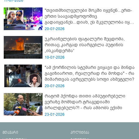
11-07-2026
"თვითმხილველები შოკში იყვნენ...ერთ-
ერთი საავადმყოფოშიც
გადაიყვანეს...დიახ, ეს მკვლელობა იყო"
- გორში დატრიალებული ტრაგედიის
20-07-2026
ახალი დეტალები
უკრაინელების ფატალური შეცდომა,
რითაც კარგად ისარგებლა პუტინის
„ისკანდერმა“
10-07-2026
"ამ ქორწილის სტუმარი ვიყავი და მინდა
გაგიზიაროთ, რეალურად რა მოხდა" - რა
მიმართვას ავრცელებს სოფი ახმეტელი?
20-07-2026
რატომ ჰქონდა თითი ამპუტირებული
ვერაზე მომხდარ ტრაგედიაში
ბრალდებულს?! - რას ამბობს ექიმი
23-07-2026
მთავარი
პოლიტიკა