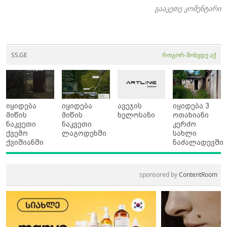
გააკეთე კომენტარი
SS.GE
როგორ მოხვდე აქ
იყიდება
იყიდება
ავეჯის
იყიდება 3
მიწის
მიწის
ხელოსანი
ოთახიანი
ნაკვეთი
ნაკვეთი
კერძო
ქვემო
ლაგოდეხში
სახლი
ქვიშიანში
ნაძალადევში
sponsored by
ContentRoom