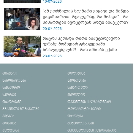
10-07-2026
"ამ ქორწილის სტუმარი ვიყავი და მინდა
გაგიზიაროთ, რეალურად რა მოხდა" - რა
მიმართვას ავრცელებს სოფი ახმეტელი?
20-07-2026
რატომ ჰქონდა თითი ამპუტირებული
ვერაზე მომხდარ ტრაგედიაში
ბრალდებულს?! - რას ამბობს ექიმი
23-07-2026
მთავარი
პოლიტიკა
საზოგადოება
ეკონომიკა
სამხედრო
სამართალი
სპორტი
მსოფლიო
ისტორიანი
თქვენთვის ქალბატონებო
გზავნილი მომავალში
რედაქტორის სვეტი
ვერსია
ისტორია
მოზაიკა
ტექნოლოგიები
კულტურა
მნიშვნელოვანი ინფორმაცია