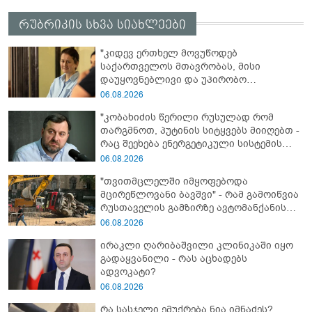
რუბრიკის სხვა სიახლეები
"კიდევ ერთხელ მოვუწოდებ
საქართველოს მთავრობას, მისი
დაუყოვნებლივი და უპირობო
გათავისუფლებისკენ" - რას წერს ეუთო-ს
06.08.2026
წარმომადგენელი მზია ამაღლობელზე?
"კობახიძის წერილი რუსულად რომ
თარგმნოთ, პუტინის სიტყვებს მიიღებთ -
რაც შეეხება ენერგეტიკული სისტემის
პრობლემას, ნამდვილად ვაპირებ
06.08.2026
მოვიმარაგო არა მხოლოდ სანთლები,
"თვითმცლელში იმყოფებოდა
არამედ აღვადგინო ხაზის ტელეფონიც" -
მცირეწლოვანი ბავშვი" - რამ გამოიწვია
გია ჯაფარიძე
რუსთაველის გამზირზე ავტომანქანის
გადაბრუნება: “ჯივიპი” განცხადებას
06.08.2026
ავრცელებს
ირაკლი ღარიბაშვილი კლინიკაში იყო
გადაყვანილი - რას აცხადებს
ადვოკატი?
06.08.2026
რა სასჯელი ემუქრება ნია იმნაძეს?