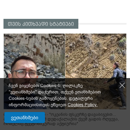
თვის კითხვადი სტატიები
ჩვენ ვიყენებთ Cookies-ს. ღილაკზე
"ვეთანხმები" დაჭერით, თქვენ ეთანხმებით
Cookies-სების გამოყენებას. დეტალური
ინფორმაციისთვის ეწვიეთ
Cookies Policy.
რაზე დგას თბილისი - "ოკეანის ფსკერზე დავაბიჯებთ...
ვეთანხმები
ბევრმა არ იცის, რომ დედაქალაქის ქვეშ გადის რღვევა,
რომელიც ტექტონიკურად აქტიურია"