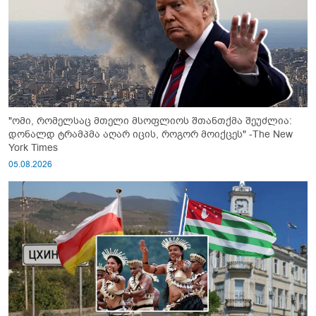
"ომი, რომელსაც მთელი მსოფლიოს შთანთქმა შეუძლია:
დონალდ ტრამპმა აღარ იცის, როგორ მოიქცეს" -The New
York Times
05.08.2026