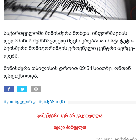
სა­ქარ­თვე­ლო­ში მი­წისძვრა მოხ­და. ინ­ფორ­მა­ცი­ას
დე­და­მი­წის შემ­სწავ­ლელ მეც­ნი­ე­რე­ბა­თა ინ­სტი­ტუ­ტი-
სე­ის­მუ­რი მო­ნი­ტო­რინ­გის ეროვ­ნუ­ლი ცენ­ტრი ავ­რცე­
ლებს.
მი­წისძვრა თბი­ლი­სის დრო­ით 09:54 სა­ათ­ზე, ონ­თან
და­ფიქ­სირ­და.
მკითხველის კომენტარი (
0
)
კომენტარი ჯერ არ გაკეთებულა.
იყავი პირველი!
გააკეთე კომენტარი