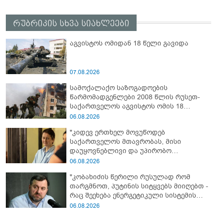
რუბრიკის სხვა სიახლეები
აგვისტოს ომიდან 18 წელი გავიდა
07.08.2026
სამოქალაქო საზოგადოების
წარმომადგენლები 2008 წლის რუსეთ-
საქართველოს აგვისტოს ომის 18
წლისთავთან დაკავშირებით ერთობლივ
06.08.2026
განცხადებას ავრცელებენ
"კიდევ ერთხელ მოვუწოდებ
საქართველოს მთავრობას, მისი
დაუყოვნებლივი და უპირობო
გათავისუფლებისკენ" - რას წერს ეუთო-ს
06.08.2026
წარმომადგენელი მზია ამაღლობელზე?
"კობახიძის წერილი რუსულად რომ
თარგმნოთ, პუტინის სიტყვებს მიიღებთ -
რაც შეეხება ენერგეტიკული სისტემის
პრობლემას, ნამდვილად ვაპირებ
06.08.2026
მოვიმარაგო არა მხოლოდ სანთლები,