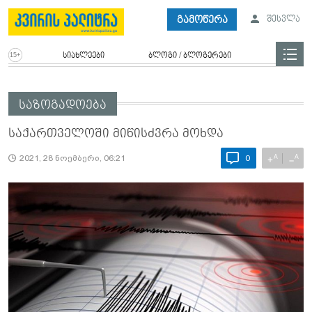
გამოწერა
შესვლა
სიახლეები
ბლოგი / ბლოგერები
საზოგადოება
სა­ქარ­თვე­ლო­ში მი­წისძვრა მოხ­და
A
A
+
−
2021, 28 ნოემბერი, 06:21
0