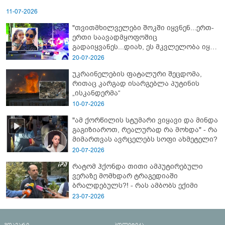
11-07-2026
"თვითმხილველები შოკში იყვნენ...ერთ-
ერთი საავადმყოფოშიც
გადაიყვანეს...დიახ, ეს მკვლელობა იყო"
- გორში დატრიალებული ტრაგედიის
20-07-2026
ახალი დეტალები
უკრაინელების ფატალური შეცდომა,
რითაც კარგად ისარგებლა პუტინის
„ისკანდერმა“
10-07-2026
"ამ ქორწილის სტუმარი ვიყავი და მინდა
გაგიზიაროთ, რეალურად რა მოხდა" - რა
მიმართვას ავრცელებს სოფი ახმეტელი?
20-07-2026
რატომ ჰქონდა თითი ამპუტირებული
ვერაზე მომხდარ ტრაგედიაში
ბრალდებულს?! - რას ამბობს ექიმი
23-07-2026