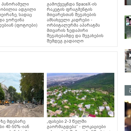
ი, პანორამული
გამოქვეყნდა SpaceX-ის
ცნობილია ადგილი
რაკეტის ფრაგმენტის
დეირაზე, სადაც
მთვარესთან შეჯახების
და ჯორჯინა
ამსახველი კადრები -
ებიან (ფოტოები)
ორბიტალურმა აპარატმა
მთვარის ზედაპირი
შეჯახებამდე და შეჯახების
შემდეგ გადაიღო
ზე მდებარე
„ფასები 2-3 წელში
ბი 40-50%-იან
გაორმაგდება“ - ლოკაციები