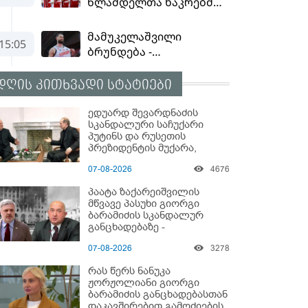
დღის კითხვადი სტატიები
ედუარდ შევარდნაძის
სკანდალური საჩუქარი
პუტინს და რუსეთის
პრეზიდენტის მუქარა,
რომელიც 6 წლის შემდეგ
07-08-2026
4676
აასრულა
პაატა ზაქარეიშვილის
მწვავე პასუხი გიორგი
ბარამიძის სკანდალურ
განცხადებაზე -
"ყველაფერი დეტალურად
07-08-2026
3278
ვიცი... კამანში მოკლული
ქართველები მე
რას წერს ნანუკა
გადმოვასვენე... ბარამიძე
ჟორჟოლიანი გიორგი
კი ტყუის"
ბარამიძის განცხადებასთან
დაკავშირებით გამოძიების