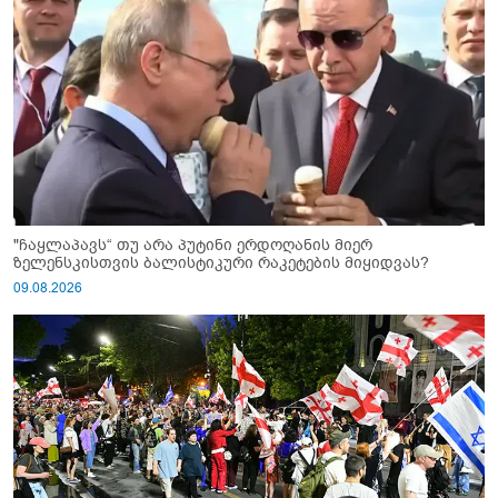
"ჩაყლაპავს“ თუ არა პუტინი ერდოღანის მიერ
ზელენსკისთვის ბალისტიკური რაკეტების მიყიდვას?
09.08.2026