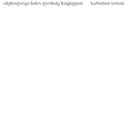
იმუნოლოგი ნინო ლომიძე ზაფხულის
ხარისხის სოსისი 
ალერგიებზე
„შეფმაისტერის“