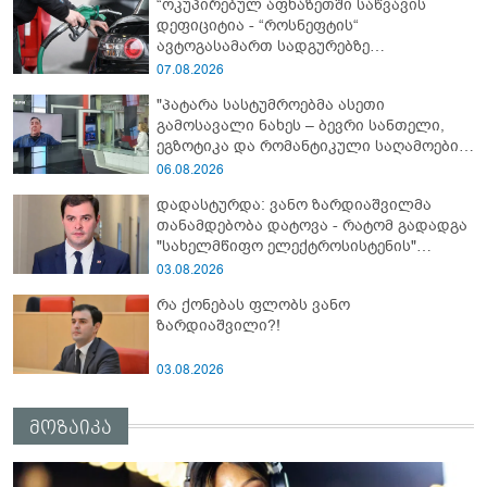
“ოკუპირებულ აფხაზეთში საწვავის
დეფიციტია - “როსნეფტის“
ავტოგასამართ სადგურებზე
კილომეტრიანი რიგები დგას...“ -
07.08.2026
“დემოკრატიის კვლევის ინსტიტუტი“
"პატარა სასტუმროებმა ასეთი
გამოსავალი ნახეს – ბევრი სანთელი,
ეგზოტიკა და რომანტიკული საღამოები
შექმნეს" - რას ეუბნებიან უცხოელ
06.08.2026
ტურისტებს საქართველოში
დადასტურდა: ვანო ზარდიაშვილმა
ელექტროენერგიის გათიშვაზე?!
თანამდებობა დატოვა - რატომ გადადგა
"სახელმწიფო ელექტროსისტენის"
გენდირექტორი?!
03.08.2026
რა ქონებას ფლობს ვანო
ზარდიაშვილი?!
03.08.2026
მოზაიკა