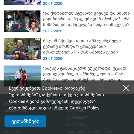
- გორში დატრიალებული ტრაგედიის
20-07-2026
ახალი დეტალები
"ამ ქორწილის სტუმარი ვიყავი და მინდა
გაგიზიაროთ, რეალურად რა მოხდა" - რა
მიმართვას ავრცელებს სოფი ახმეტელი?
20-07-2026
რატომ ჰქონდა თითი ამპუტირებული
ვერაზე მომხდარ ტრაგედიაში
ბრალდებულს?! - რას ამბობს ექიმი
23-07-2026
"ბავშვს ტანსაცმელს ვუცვლიდი, უცბად
გავიგე ყვირილი, - "მიშველეთო" - რას
ჰყვება ლელა ფარტენაძე, რომელმაც
ბათუმში 16 წლის ბიჭი ზღვაში
27-07-2026
ჩვენ ვიყენებთ Cookies-ს. ღილაკზე
დახრჩობას გადაარჩინა
"ვეთანხმები" დაჭერით, თქვენ ეთანხმებით
Cookies-სების გამოყენებას. დეტალური
მთავარი
პოლიტიკა
ინფორმაციისთვის ეწვიეთ
Cookies Policy.
საზოგადოება
ეკონომიკა
სამხედრო
სამართალი
ვეთანხმები
სპორტი
მსოფლიო
ისტორიანი
თქვენთვის ქალბატონებო