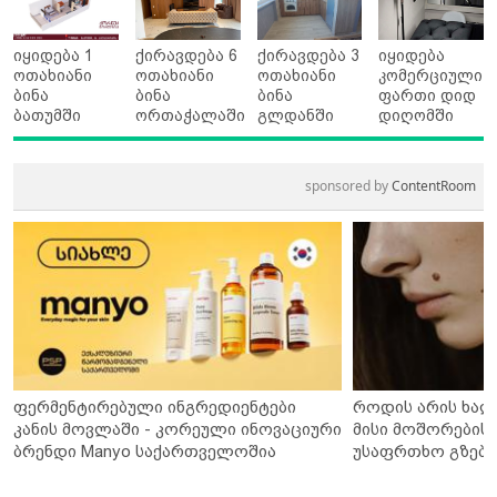
იყიდება 1
ქირავდება 6
ქირავდება 3
იყიდება
ოთახიანი
ოთახიანი
ოთახიანი
კომერციული
ბინა
ბინა
ბინა
ფართი დიდ
ბათუმში
ორთაჭალაში
გლდანში
დიღომში
sponsored by
ContentRoom
ფერმენტირებული ინგრედიენტები
როდის არის ხალ
კანის მოვლაში - კორეული ინოვაციური
მისი მოშორების 
ბრენდი Manyo საქართველოშია
უსაფრთხო გზები