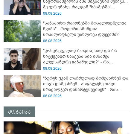
ნავროზაშვილის ძმა მიგზავნის მესიჯს...
მე ვერ ვნახე, რადგან "სპამებში"
ჩავარდა": რა მისწერა ნია იმნაძის ბიძამ
08.08.2026
ეკა კუპატაძეს? - გიგა ავალიანის დედა
"სანაპირო რაიონებში მოსალოდნელია
"სქრინს" აქვეყნებს
წვიმა" - როგორი ამინდია
მოსალოდნელი უახლოეს დღეებში?
08.08.2026
"კონკრეტულად როდის, სად და რა
სიტყვებით წააქეზა ნია იმნაძემ
ალექსანდრე გაბაშვილი?" - რა
მიმართვას ავრცელებს ნია იმნაძის
08.08.2026
ბებია?
"ზურგს უკან ლაჩრულად მომეპარნენ და
თავს დამესხნენ - ასფალტზე თავი
მრავალჯერ დამარტყმევინეს" - რას
ჰყვება კურიერი, რომელსაც
08.08.2026
არასრულწლოვანები სასტიკად
გაუსწორდნენ?
მოზაიკა