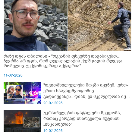
რაზე დგას თბილისი - "ოკეანის ფსკერზე დავაბიჯებთ...
ბევრმა არ იცის, რომ დედაქალაქის ქვეშ გადის რღვევა,
რომელიც ტექტონიკურად აქტიურია"
11-07-2026
"თვითმხილველები შოკში იყვნენ...ერთ-
ერთი საავადმყოფოშიც
გადაიყვანეს...დიახ, ეს მკვლელობა იყო"
- გორში დატრიალებული ტრაგედიის
20-07-2026
ახალი დეტალები
უკრაინელების ფატალური შეცდომა,
რითაც კარგად ისარგებლა პუტინის
„ისკანდერმა“
10-07-2026