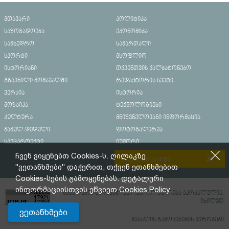
მთავარი
პოლიტიკა
საზოგადოება
ეკონომიკა
სამხედრო
სამართალი
სპორტი
მსოფლიო
ისტორიანი
თქვენთვის ქალბატონებო
გზავნილი მომავალში
რედაქტორის სვეტი
ვერსია
ისტორია
მოზაიკა
ტექნოლოგიები
კულტურა
მნიშვნელოვანი ინფორმაცია
მამულ-დედული
ფოტოგალერეა
სპეცპროექტი
იუმორი
ჩვენ ვიყენებთ Cookies-ს. ღილაკზე
რეკლამა საიტზე
"ვეთანხმები" დაჭერით, თქვენ ეთანხმებით
Cookies-სების გამოყენებას. დეტალური
ინფორმაციისთვის ეწვიეთ
Cookies Policy.
მასალების გადაბეჭდვა/რეპროდუცირება აკრძალულია,
იხილეთ
ვეთანხმები
მასალის გამოყენების პირობები