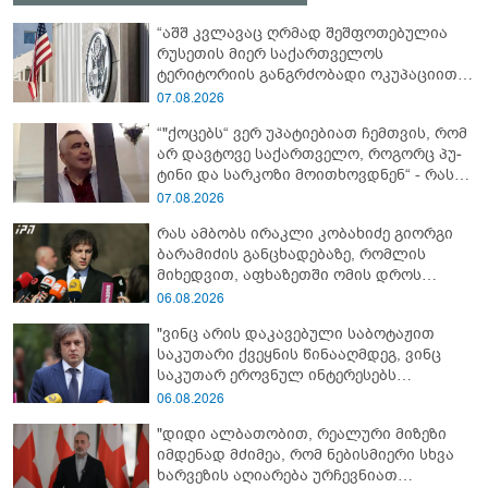
“აშშ კვლავაც ღრმად შეშფოთებულია
რუსეთის მიერ საქართველოს
ტერიტორიის განგრძობადი ოკუპაციით
და გმობს ოკუპაციის პირობებში
07.08.2026
მომხდარ მკვლელობებს, გატაცებებსა
“"ქო­ცებს“ ვერ უპა­ტი­ე­ბი­ათ ჩემ­თვის, რომ
და სხვა სახის ძალადობას“ - აშშ-ს
არ დავ­ტო­ვე სა­ქარ­თვე­ლო, რო­გორც პუ­
საელჩო
ტი­ნი და სარ­კო­ზი მო­ი­თხოვ­დნენ“ - რას
წერს მიხეილ სააკაშვილი
07.08.2026
რას ამბობს ირაკლი კობახიძე გიორგი
ბარამიძის განცხადებაზე, რომლის
მიხედვით, აფხაზეთში ომის დროს
„ჩვენებს ტყვეები არ აჰყავდათ"
06.08.2026
"ვინც არის დაკავებული საბოტაჟით
საკუთარი ქვეყნის წინააღმდეგ, ვინც
საკუთარ ეროვნულ ინტერესებს
უპირისპირდება, ყველამ უნდა იცოდეს,
06.08.2026
რომ მათ მიაკითხავთ სამართალი" -
"დიდი ალბათობით, რეალური მიზეზი
ირაკლი კობახიძე
იმდენად მძიმეა, რომ ნებისმიერი სხვა
ხარვეზის აღიარება ურჩევნიათ