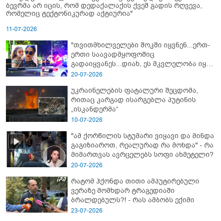
ბევრმა არ იცის, რომ დედაქალაქის ქვეშ გადის რღვევა,
რომელიც ტექტონიკურად აქტიურია"
11-07-2026
"თვითმხილველები შოკში იყვნენ...ერთ-
ერთი საავადმყოფოშიც
გადაიყვანეს...დიახ, ეს მკვლელობა იყო"
- გორში დატრიალებული ტრაგედიის
20-07-2026
ახალი დეტალები
უკრაინელების ფატალური შეცდომა,
რითაც კარგად ისარგებლა პუტინის
„ისკანდერმა“
10-07-2026
"ამ ქორწილის სტუმარი ვიყავი და მინდა
გაგიზიაროთ, რეალურად რა მოხდა" - რა
მიმართვას ავრცელებს სოფი ახმეტელი?
20-07-2026
რატომ ჰქონდა თითი ამპუტირებული
ვერაზე მომხდარ ტრაგედიაში
ბრალდებულს?! - რას ამბობს ექიმი
23-07-2026