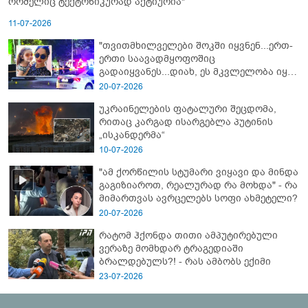
რომელიც ტექტონიკურად აქტიურია"
11-07-2026
"თვითმხილველები შოკში იყვნენ...ერთ-
ერთი საავადმყოფოშიც
გადაიყვანეს...დიახ, ეს მკვლელობა იყო"
- გორში დატრიალებული ტრაგედიის
20-07-2026
ახალი დეტალები
უკრაინელების ფატალური შეცდომა,
რითაც კარგად ისარგებლა პუტინის
„ისკანდერმა“
10-07-2026
"ამ ქორწილის სტუმარი ვიყავი და მინდა
გაგიზიაროთ, რეალურად რა მოხდა" - რა
მიმართვას ავრცელებს სოფი ახმეტელი?
20-07-2026
რატომ ჰქონდა თითი ამპუტირებული
ვერაზე მომხდარ ტრაგედიაში
ბრალდებულს?! - რას ამბობს ექიმი
23-07-2026