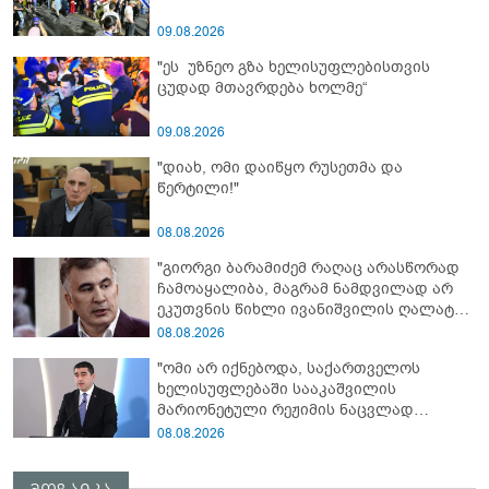
09.08.2026
"ეს უზნეო გზა ხელისუფლებისთვის
ცუდად მთავრდება ხოლმე“
09.08.2026
"დიახ, ომი დაიწყო რუსეთმა და
წერტილი!"
08.08.2026
"გიორგი ბარამიძემ რაღაც არასწორად
ჩამოაყალიბა, მაგრამ ნამდვილად არ
ეკუთვნის წიხლი ივანიშვილის ღალატზე
დაფუძნებული დიქტატურის
08.08.2026
მსახურებისგან - მინიშნებაც კი არ
"ომი არ იქნებოდა, საქართველოს
მსმენია ქართველების მიერ ტყვეების
ხელისუფლებაში სააკაშვილის
დახვრეტაზე"
მარიონეტული რეჟიმის ნაცვლად
„ქართული ოცნების“ მსგავსი
08.08.2026
პატრიოტული ძალა რომ ყოფილიყო, თუ
2008 წლის ომი თუ არ იქნებოდა, დიდი