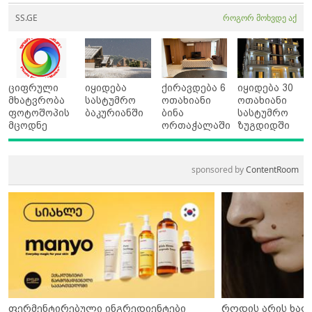
SS.GE
როგორ მოხვდე აქ
ციფრული
იყიდება
ქირავდება 6
იყიდება 30
მხატვრობა
სასტუმრო
ოთახიანი
ოთახიანი
ფოტოშოპის
ბაკურიანში
ბინა
სასტუმრო
მცოდნე
ორთაჭალაში
ზუგდიდში
sponsored by
ContentRoom
ფერმენტირებული ინგრედიენტები
როდის არის ხალ