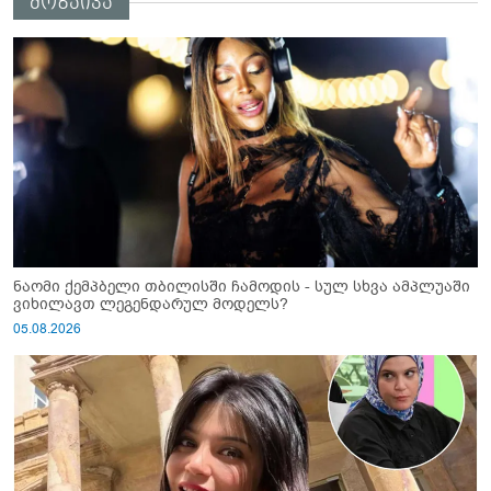
მოზაიკა
ალბათობით, არც უკრაინის ომი
იქნებოდა"
ნაომი ქემპბელი თბილისში ჩამოდის - სულ სხვა ამპლუაში
ვიხილავთ ლეგენდარულ მოდელს?
05.08.2026