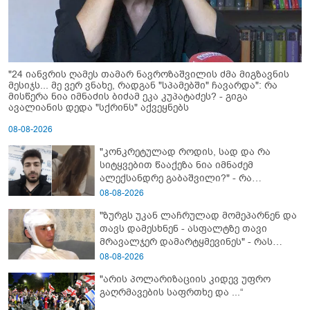
"24 იანვრის ღამეს თამარ ნავროზაშვილის ძმა მიგზავნის
მესიჯს... მე ვერ ვნახე, რადგან "სპამებში" ჩავარდა": რა
მისწერა ნია იმნაძის ბიძამ ეკა კუპატაძეს? - გიგა
ავალიანის დედა "სქრინს" აქვეყნებს
08-08-2026
"კონკრეტულად როდის, სად და რა
სიტყვებით წააქეზა ნია იმნაძემ
ალექსანდრე გაბაშვილი?" - რა
მიმართვას ავრცელებს ნია იმნაძის
08-08-2026
ბებია?
"ზურგს უკან ლაჩრულად მომეპარნენ და
თავს დამესხნენ - ასფალტზე თავი
მრავალჯერ დამარტყმევინეს" - რას
ჰყვება კურიერი, რომელსაც
08-08-2026
არასრულწლოვანები სასტიკად
"არის პოლარიზაციის კიდევ უფრო
გაუსწორდნენ?
გაღრმავების საფრთხე და ...“