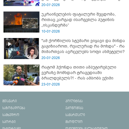
- გორში დატრიალებული ტრაგედიის
20-07-2026
ახალი დეტალები
უკრაინელების ფატალური შეცდომა,
რითაც კარგად ისარგებლა პუტინის
„ისკანდერმა“
10-07-2026
"ამ ქორწილის სტუმარი ვიყავი და მინდა
გაგიზიაროთ, რეალურად რა მოხდა" - რა
მიმართვას ავრცელებს სოფი ახმეტელი?
20-07-2026
რატომ ჰქონდა თითი ამპუტირებული
ვერაზე მომხდარ ტრაგედიაში
ბრალდებულს?! - რას ამბობს ექიმი
23-07-2026
მთავარი
პოლიტიკა
საზოგადოება
ეკონომიკა
სამხედრო
სამართალი
სპორტი
მსოფლიო
ისტორიანი
თქვენთვის ქალბატონებო