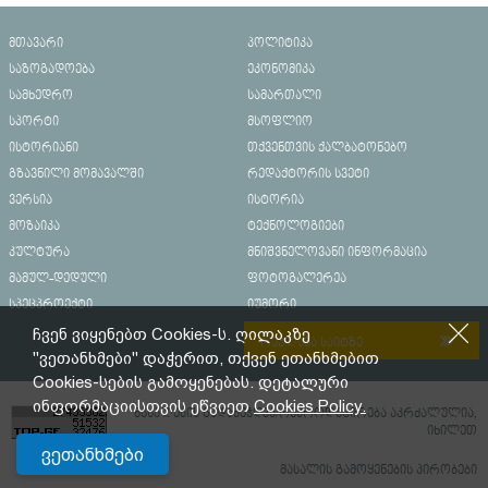
მთავარი
პოლიტიკა
საზოგადოება
ეკონომიკა
სამხედრო
სამართალი
სპორტი
მსოფლიო
ისტორიანი
თქვენთვის ქალბატონებო
გზავნილი მომავალში
რედაქტორის სვეტი
ვერსია
ისტორია
მოზაიკა
ტექნოლოგიები
კულტურა
მნიშვნელოვანი ინფორმაცია
მამულ-დედული
ფოტოგალერეა
სპეცპროექტი
იუმორი
ჩვენ ვიყენებთ Cookies-ს. ღილაკზე
რეკლამა საიტზე
"ვეთანხმები" დაჭერით, თქვენ ეთანხმებით
Cookies-სების გამოყენებას. დეტალური
ინფორმაციისთვის ეწვიეთ
Cookies Policy.
მასალების გადაბეჭდვა/რეპროდუცირება აკრძალულია,
იხილეთ
ვეთანხმები
მასალის გამოყენების პირობები