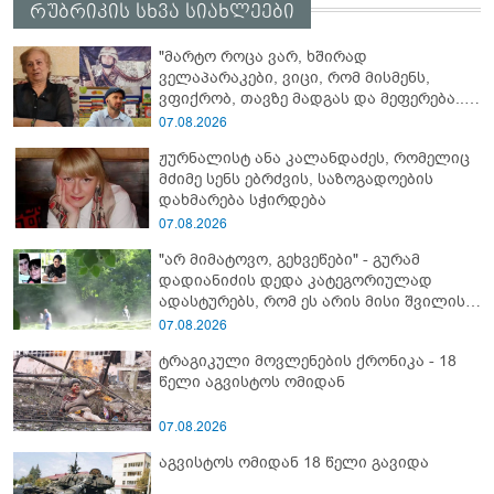
რუბრიკის სხვა სიახლეები
"მარტო როცა ვარ, ხშირად
ველაპარაკები, ვიცი, რომ მისმენს,
ვფიქრობ, თავზე მადგას და მეფერება...“
- გიორგი კეკელიძე გმირი ანწუხელიძის
07.08.2026
გამზრდელი მამიდის ემოციურ
ჟურნალისტ ანა კალანდაძეს, რომელიც
მონათხრობს აქვეყნებს
მძიმე სენს ებრძვის, საზოგადოების
დახმარება სჭირდება
07.08.2026
"არ მიმატოვო, გეხვეწები" - გუ­რა­მ
დადიანიძის დედა კა­ტე­გო­რი­უ­ლად
ადას­ტუ­რებს, რომ ეს არის მისი შვი­ლის
ხმა
07.08.2026
ტრაგიკული მოვლენების ქრონიკა - 18
წელი აგვისტოს ომიდან
07.08.2026
აგვისტოს ომიდან 18 წელი გავიდა