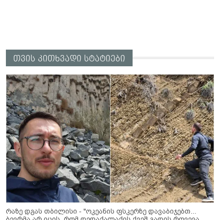
თვის კითხვადი სტატიები
რაზე დგას თბილისი - "ოკეანის ფსკერზე დავაბიჯებთ...
ბევრმა არ იცის, რომ დედაქალაქის ქვეშ გადის რღვევა,