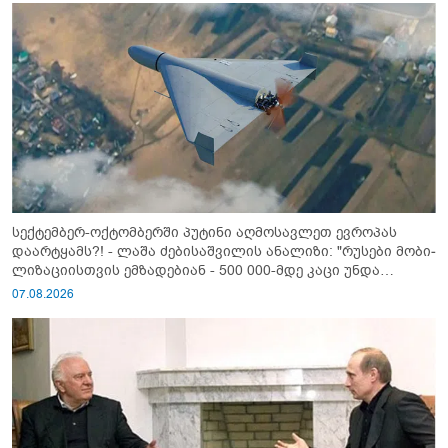
სექტემბერ-ოქტომბერში პუტინი აღმოსავლეთ ევროპას
დაარტყამს?! - ლაშა ძებისაშვილის ანალიზი: "რუსები მობი­
ლიზაციისთვის ემზადებიან - 500 000-მდე კაცი უნდა
გაიწვიონ ომში"
07.08.2026