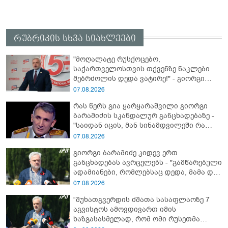
რუბრიკის სხვა სიახლეები
"მოღალატე რუსქოცებო,
საქართველოსთვის თქვენზე ნაკლები
მებრძოლის დედა ვატირე!" - გიორგი
ბარამიძე
07.08.2026
რას წერს გია ყარყარაშვილი გიორგი
ბარამიძის სკანდალურ განცხადებაზე -
"საიდან იცის, მან სინამდვილეში რა
ხდებოდა, როცა ის აფხაზეთის ომში, თუ
07.08.2026
არ ვცდები სამჯერ არის ნამყოფი"
გიორგი ბარამიძე კიდევ ერთ
განცხადებას ავრცელებს - "გამწარებული
ადამიანები, რომლებსაც დედა, მამა და
ახლობლები მოუკლეს, ბრძოლისას
07.08.2026
ტყვეებს არ იყვანდნენ და კლავდნენ..."
“მუხათგვერდის ძმათა სასაფლაოზე 7
აგვისტოს ამოვდივართ იმის
ხაზგასასმელად, რომ ომი რუსეთმა