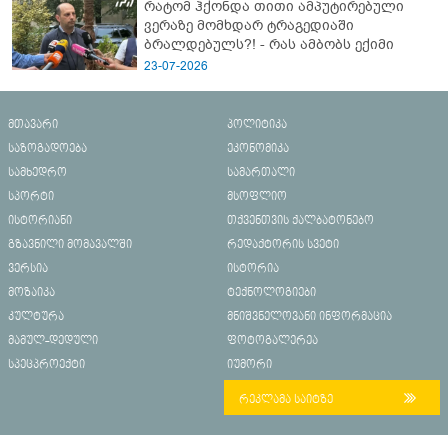
რატომ ჰქონდა თითი ამპუტირებული
ვერაზე მომხდარ ტრაგედიაში
ბრალდებულს?! - რას ამბობს ექიმი
23-07-2026
მთავარი
პოლიტიკა
საზოგადოება
ეკონომიკა
სამხედრო
სამართალი
სპორტი
მსოფლიო
ისტორიანი
თქვენთვის ქალბატონებო
გზავნილი მომავალში
რედაქტორის სვეტი
ვერსია
ისტორია
მოზაიკა
ტექნოლოგიები
კულტურა
მნიშვნელოვანი ინფორმაცია
მამულ-დედული
ფოტოგალერეა
სპეცპროექტი
იუმორი
რეკლამა საიტზე